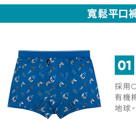
1.本服務
※ 請注意
萊爾富取
用戶於交
絡購買商品
款買賣價
先享後付
每筆NT$4
2.基於同
※ 交易是
資料（包
是否繳費成
付款後萊
用，由本
付客戶支
每筆NT$4
3.完整用
【注意事
7-11取貨
１．透過由
交易，需
每筆NT$5
求債權轉
２．關於
付款後7-1
https://aft
每筆NT$5
３．未成
「AFTE
宅配
任。
４．使用「
每筆NT$6
即時審查
結果請求
５．嚴禁
形，恩沛
動。