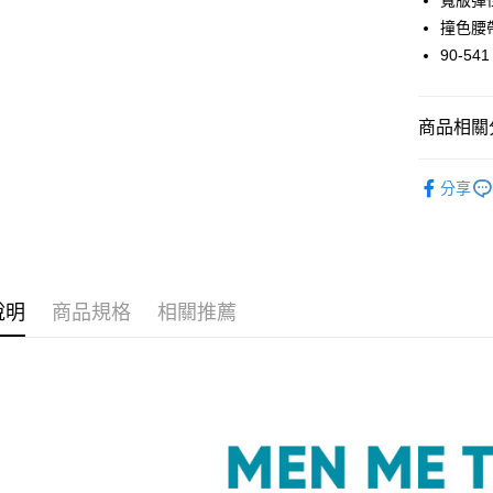
寬版彈
Apple Pay
撞色腰
街口支付
90-541
悠遊付
商品相關分
大哥付你
相關說明
內褲款型
【大哥付
分享
AFTEE先
1.本服務
度假V美胸
2.付款方
相關說明
折$650
流程，驗
【關於「A
ATM付款
完成交易
AFTEE
sloggi系列
3.實際核
便利好安
4.訂單成
１．簡單
內褲款型
說明
商品規格
相關推薦
消。如遇
２．便利
運送方式
無法說明
３．安心
【繳款方
全家取貨
1.分期款
【「AFT
醒簡訊。
每筆NT$4
１．於結帳
2.透過簡
付」結帳
帳／街口支
付款後全
２．訂單
３．收到繳
每筆NT$4
【注意事
／ATM／