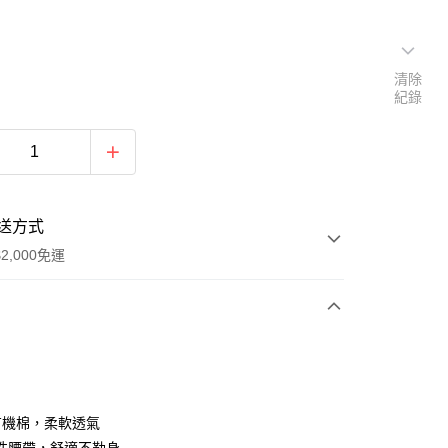
清除
紀錄
送方式
2,000免運
次付款
付款
%有機棉，柔軟透氣