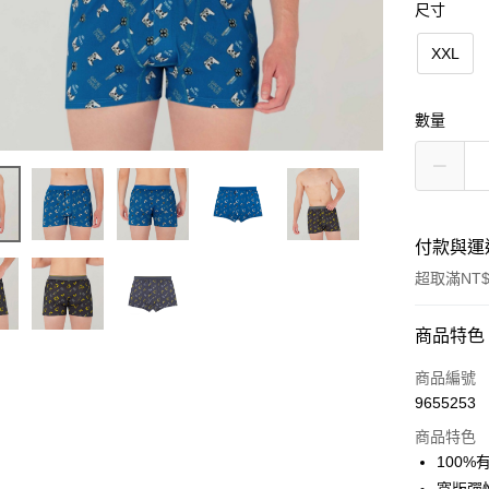
尺寸
XXL
數量
付款與運
超取滿NT$
付款方式
商品特色
信用卡一
商品編號
9655253
超商取貨
商品特色
LINE Pay
100