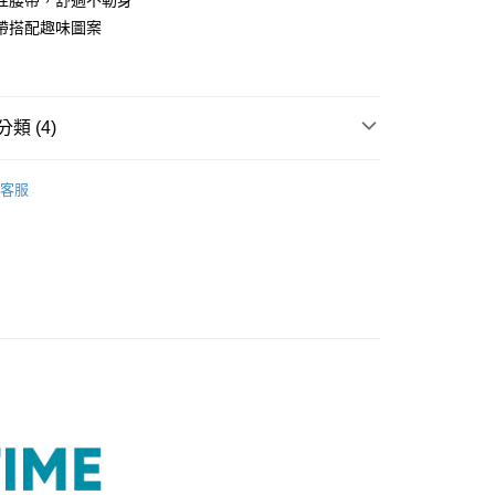
性腰帶，舒適不勒身
帶搭配趣味圖案
類 (4)
分期
分類
男內褲
你分期使用說明】
客服
享後付
由台灣大哥大提供，台灣大哥大用戶可立即使用無須另外申請。
️ 熱銷無鋼圈5折起
零感無鋼圈🍃第2件1折．滿額再
式選擇「大哥付你分期」，訂單成立後會自動跳轉到大哥付的交易
證手機門號後，選擇欲分期的期數、繳款截止日，確認付款後即
FTEE先享後付」】
。
先享後付是「在收到商品之後才付款」的支付方式。 讓您購物簡單
sloggi MEN 男士系列
准額度、可分期數及費用金額請依後續交易確認頁面所載為準。
心！
立30分鐘內，如未前往確認交易或遇審核未通過，訂單將自動取
：不需註冊會員、不需綁卡、不需儲值。
分類
大尺碼內褲
「轉專審核」未通過狀況，表示未達大哥付你分期系統評分，恕
：只要手機號碼，簡訊認證，即可結帳。
評估內容。
：先確認商品／服務後，再付款。
式說明】
付款
項不併入電信帳單，「大哥付你分期」於每月結算日後寄送繳費提
EE先享後付」結帳流程】
5，滿NT$2,000(含以上)免運費
方式選擇「AFTEE先享後付」後，將跳轉至「AFTEE先享後
訊連結打開帳單後，可選擇「超商條碼／台灣大直營門市／銀行轉
頁面，進行簡訊認證並確認金額後，即可完成結帳。
付／iPASS MONEY」等通路繳費。
家取貨
成立數日內，您將收到繳費通知簡訊。
費通知簡訊後14天內，點擊此簡訊中的連結，可透過四大超商
5，滿NT$2,000(含以上)免運費
項】
網路銀行／等多元方式進行付款，方視為交易完成。