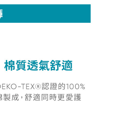
係由「台灣大哥大股份有限公司」（以下簡稱本公司）所提供，讓
：結帳手續完成當下不需立刻繳費，但若您需要取消訂單，請聯
貨付款
易時，得透過本服務購買商品或服務，並由商店將買賣／分期付
的店家。未經商家同意取消之訂單仍視為有效，需透過AFTEE
金債權讓與本公司後，依約使用本公司帳單繳交帳款。
繳納相關費用。
5，滿NT$2,000(含以上)免運費
意付款使用「大哥付你分期」之契約關係目的，商店將以您的個人
否成功請以「AFTEE先享後付 」之結帳頁面顯示為準，若有關於
含姓名、電話或地址）提供予台灣大哥大進項蒐集、處理及利
功／繳費後需取消欲退款等相關疑問，請聯繫「AFTEE先享後
爾富取貨
公司與您本人進行分期帳單所需資料之確認、核對及更正。
援中心」
https://netprotections.freshdesk.com/support/home
5，滿NT$2,000(含以上)免運費
戶服務條款，請詳閱以下連結：
https://oppay.tw/userRule
項】
付款
恩沛科技股份有限公司提供之「AFTEE先享後付」服務完成之
依本服務之必要範圍內提供個人資料，並將交易相關給付款項請
5，滿NT$2,000(含以上)免運費
讓予恩沛科技股份有限公司。
個人資料處理事宜，請瀏覽以下網址：
1取貨
ee.tw/terms/#terms3
5，滿NT$2,000(含以上)免運費
年的使用者請事先徵得法定代理人或監護人之同意方可使用
E先享後付」，若未經同意申辦者引起之損失，本公司不負相關責
AFTEE先享後付」時，將依據個別帳號之用戶狀況，依本公司
5，滿NT$2,000(含以上)免運費
核予不同之上限額度；若仍有額度不足之情形，本公司將視審查
用戶進行身份認證。
一人註冊多個帳號或使用他人資訊註冊。若發現惡意使用之情
科技股份有限公司將有權停止該用戶之使用額度並採取法律行