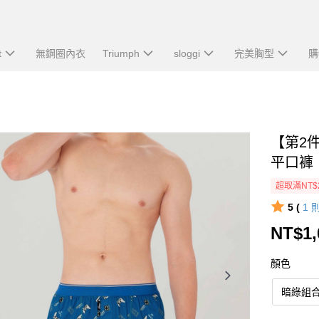
t
無鋼圈內衣
Triumph
sloggi
完美胸型
購
【第2件
平口褲
超取滿NT$
5 (
1
NT$1,
顏色
暗綠組合