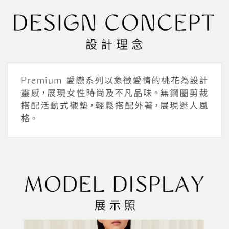
1.分期款項不併入電信帳單，「大哥付你分期」於每月結算日後寄送繳費提
每筆NT$45，滿NT$2,000(含以上)免運費
【「AFTEE先享後付」結帳流程】
醒簡訊。
１．於結帳方式選擇「AFTEE先享後付」後，將跳轉至「AFTEE先享後付」
2.透過簡訊連結打開帳單後，可選擇「超商條碼／台灣大直營門市／銀行轉
付款後全家取貨
結帳頁面，進行簡訊認證並確認金額後，即可完成結帳。
帳／街口支付／iPASS MONEY」等通路繳費。
２．訂單成立數日內，您將收到繳費通知簡訊。
每筆NT$45，滿NT$2,000(含以上)免運費
３．收到繳費通知簡訊後14天內，點擊此簡訊中的連結，可透過四大超商／
【注意事項】
ATM／網路銀行／等多元方式進行付款，方視為交易完成。
萊爾富取貨付款
1.本服務係由「台灣大哥大股份有限公司」（以下簡稱本公司）所提供，讓
※ 請注意：結帳手續完成當下不需立刻繳費，但若您需要取消訂單，請聯絡
用戶於交易時，得透過本服務購買商品或服務，並由商店將買賣／分期付款
每筆NT$45，滿NT$2,000(含以上)免運費
購買商品的店家。未經商家同意取消之訂單仍視為有效，需透過AFTEE先享
買賣價金債權讓與本公司後，依約使用本公司帳單繳交帳款。
後付繳納相關費用。
2.基於同意付款使用「大哥付你分期」之契約關係目的，商店將以您的個人
付款後萊爾富取貨
※ 交易是否成功請以「AFTEE先享後付 」之結帳頁面顯示為準，若有關於
資料（包含姓名、電話或地址）提供予台灣大哥大進項蒐集、處理及利用，
是否繳費成功／繳費後需取消欲退款等相關疑問，請聯繫「AFTEE先享後付
每筆NT$45，滿NT$2,000(含以上)免運費
由本公司與您本人進行分期帳單所需資料之確認、核對及更正。
客戶支援中心」
https://netprotections.freshdesk.com/support/home
3.完整用戶服務條款，請詳閱以下連結：
https://oppay.tw/userRule
7-11取貨付款
【注意事項】
１．透過由恩沛科技股份有限公司提供之「AFTEE先享後付」服務完成之交
每筆NT$55，滿NT$2,000(含以上)免運費
易，需依本服務之必要範圍內提供個人資料，並將交易相關給付款項請求債
權轉讓予恩沛科技股份有限公司。
付款後7-11取貨
２．關於個人資料處理事宜，請瀏覽以下網址：
每筆NT$55，滿NT$2,000(含以上)免運費
https://aftee.tw/terms/#terms3
３．未成年的使用者請事先徵得法定代理人或監護人之同意方可使用
宅配
「AFTEE先享後付」，若未經同意申辦者引起之損失，本公司不負相關責
任。
每筆NT$65，滿NT$2,000(含以上)免運費
４．使用「AFTEE先享後付」時，將依據個別帳號之用戶狀況，依本公司即
時審查核予不同之上限額度；若仍有額度不足之情形，本公司將視審查結果
請求用戶進行身份認證。