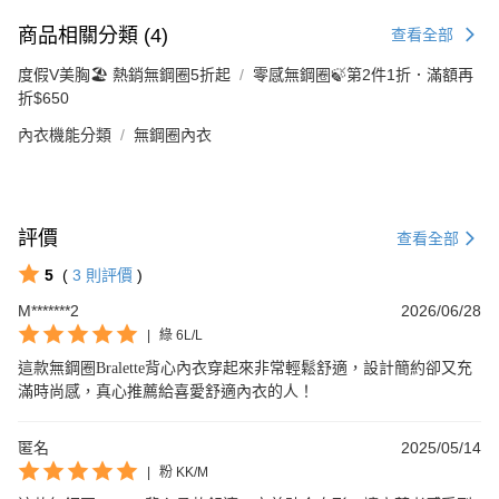
商品相關分類 (4)
查看全部
度假V美胸🏖️ 熱銷無鋼圈5折起
零感無鋼圈🍃第2件1折．滿額再
折$650
內衣機能分類
無鋼圈內衣
評價
查看全部
5
(
3
則評價
)
M*******2
2026/06/28
|
綠 6L/L
這款無鋼圈Bralette背心內衣穿起來非常輕鬆舒適，設計簡約卻又充
滿時尚感，真心推薦給喜愛舒適內衣的人！
匿名
2025/05/14
|
粉 KK/M