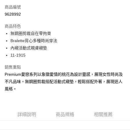
商品編號
超商取貨付款
9628992
LINE Pay
商品特色
Apple Pay
無鋼圈剪裁自在零拘束
Bralette背心多種時尚穿法
街口支付
內襯活動式親膚襯墊
悠遊付
11-1915
大哥付你分期
銷售重點
相關說明
Premium愛戀系列以象徵愛情的桃花為設計靈感，展現女性時尚及
【大哥付你分期使用說明】
不凡品味。無鋼圈剪裁搭配活動式襯墊，輕鬆搭配外著，展現迷人
AFTEE先享後付
1.本服務由台灣大哥大提供，台灣大哥大用戶可立即使用無須另外申請。
2.付款方式選擇「大哥付你分期」，訂單成立後會自動跳轉到大哥付的交易
風格。
相關說明
流程，驗證手機門號後，選擇欲分期的期數、繳款截止日，確認付款後即完
【關於「AFTEE先享後付」】
成交易。
ATM付款
AFTEE先享後付是「在收到商品之後才付款」的支付方式。 讓您購物簡單
3.實際核准額度、可分期數及費用金額請依後續交易確認頁面所載為準。
便利好安心！
4.訂單成立30分鐘內，如未前往確認交易或遇審核未通過，訂單將自動取
１．簡單：不需註冊會員、不需綁卡、不需儲值。
運送方式
詳細說明
商品規格
相關推薦
消。如遇「轉專審核」未通過狀況，表示未達大哥付你分期系統評分，恕無
２．便利：只要手機號碼，簡訊認證，即可結帳。
法說明評估內容。
３．安心：先確認商品／服務後，再付款。
全家取貨付款
【繳款方式說明】