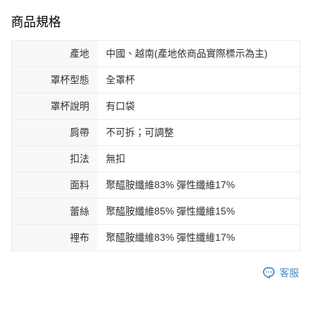
商品規格
產地
中國、越南(產地依商品實際標示為主)
罩杯型態
全罩杯
罩杯說明
有口袋
肩帶
不可拆；可調整
扣法
無扣
面料
聚醯胺纖維83% 彈性纖維17%
蕾絲
聚醯胺纖維85% 彈性纖維15%
裡布
聚醯胺纖維83% 彈性纖維17%
客服