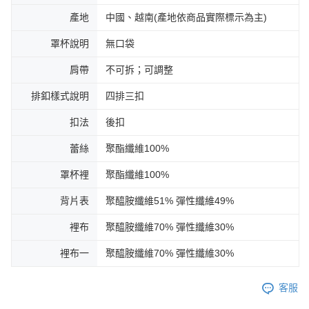
產地
中國、越南(產地依商品實際標示為主)
罩杯說明
無口袋
肩帶
不可拆；可調整
排釦樣式說明
四排三扣
扣法
後扣
蕾絲
聚酯纖維100%
罩杯裡
聚酯纖維100%
背片表
聚醯胺纖維51% 彈性纖維49%
裡布
聚醯胺纖維70% 彈性纖維30%
裡布一
聚醯胺纖維70% 彈性纖維30%
客服