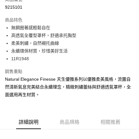
超商取貨付款
9215101
LINE Pay
商品特色
Apple Pay
無鋼圈著感輕鬆自在
高透氣全覆型罩杯，舒適承托胸型
街口支付
柔美刺繡，自然襯托曲線
悠遊付
永續環保材質，珍惜美好生活
11R1948
大哥付你分期
相關說明
銷售重點
【大哥付你分期使用說明】
Natural Elegance Finesse 天生優雅系列以優雅柔美風格，流露自
AFTEE先享後付
1.本服務由台灣大哥大提供，台灣大哥大用戶可立即使用無須另外申請。
2.付款方式選擇「大哥付你分期」，訂單成立後會自動跳轉到大哥付的交易
然清新氣息完美結合永續理念，精緻刺繡蕾絲與舒適透氣罩杯，全
相關說明
流程，驗證手機門號後，選擇欲分期的期數、繳款截止日，確認付款後即完
面選用再生材質。
【關於「AFTEE先享後付」】
成交易。
ATM付款
AFTEE先享後付是「在收到商品之後才付款」的支付方式。 讓您購物簡單
3.實際核准額度、可分期數及費用金額請依後續交易確認頁面所載為準。
便利好安心！
4.訂單成立30分鐘內，如未前往確認交易或遇審核未通過，訂單將自動取
１．簡單：不需註冊會員、不需綁卡、不需儲值。
運送方式
消。如遇「轉專審核」未通過狀況，表示未達大哥付你分期系統評分，恕無
２．便利：只要手機號碼，簡訊認證，即可結帳。
法說明評估內容。
詳細說明
商品規格
相關推薦
３．安心：先確認商品／服務後，再付款。
全家取貨付款
【繳款方式說明】
1.分期款項不併入電信帳單，「大哥付你分期」於每月結算日後寄送繳費提
每筆NT$45，滿NT$2,000(含以上)免運費
【「AFTEE先享後付」結帳流程】
醒簡訊。