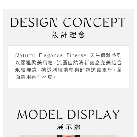
１．於結帳方式選擇「AFTEE先享後付」後，將跳轉至「AFTEE先享後付」
2.透過簡訊連結打開帳單後，可選擇「超商條碼／台灣大直營門市／銀行轉
付款後全家取貨
結帳頁面，進行簡訊認證並確認金額後，即可完成結帳。
帳／街口支付／iPASS MONEY」等通路繳費。
２．訂單成立數日內，您將收到繳費通知簡訊。
每筆NT$45，滿NT$2,000(含以上)免運費
３．收到繳費通知簡訊後14天內，點擊此簡訊中的連結，可透過四大超商／
【注意事項】
ATM／網路銀行／等多元方式進行付款，方視為交易完成。
萊爾富取貨付款
1.本服務係由「台灣大哥大股份有限公司」（以下簡稱本公司）所提供，讓
※ 請注意：結帳手續完成當下不需立刻繳費，但若您需要取消訂單，請聯絡
用戶於交易時，得透過本服務購買商品或服務，並由商店將買賣／分期付款
每筆NT$45，滿NT$2,000(含以上)免運費
購買商品的店家。未經商家同意取消之訂單仍視為有效，需透過AFTEE先享
買賣價金債權讓與本公司後，依約使用本公司帳單繳交帳款。
後付繳納相關費用。
2.基於同意付款使用「大哥付你分期」之契約關係目的，商店將以您的個人
付款後萊爾富取貨
※ 交易是否成功請以「AFTEE先享後付 」之結帳頁面顯示為準，若有關於
資料（包含姓名、電話或地址）提供予台灣大哥大進項蒐集、處理及利用，
是否繳費成功／繳費後需取消欲退款等相關疑問，請聯繫「AFTEE先享後付
每筆NT$45，滿NT$2,000(含以上)免運費
由本公司與您本人進行分期帳單所需資料之確認、核對及更正。
客戶支援中心」
https://netprotections.freshdesk.com/support/home
3.完整用戶服務條款，請詳閱以下連結：
https://oppay.tw/userRule
7-11取貨付款
【注意事項】
１．透過由恩沛科技股份有限公司提供之「AFTEE先享後付」服務完成之交
每筆NT$55，滿NT$2,000(含以上)免運費
易，需依本服務之必要範圍內提供個人資料，並將交易相關給付款項請求債
權轉讓予恩沛科技股份有限公司。
付款後7-11取貨
２．關於個人資料處理事宜，請瀏覽以下網址：
每筆NT$55，滿NT$2,000(含以上)免運費
https://aftee.tw/terms/#terms3
３．未成年的使用者請事先徵得法定代理人或監護人之同意方可使用
宅配
「AFTEE先享後付」，若未經同意申辦者引起之損失，本公司不負相關責
任。
每筆NT$65，滿NT$2,000(含以上)免運費
４．使用「AFTEE先享後付」時，將依據個別帳號之用戶狀況，依本公司即
時審查核予不同之上限額度；若仍有額度不足之情形，本公司將視審查結果
請求用戶進行身份認證。
５．嚴禁一人註冊多個帳號或使用他人資訊註冊。若發現惡意使用之情形，