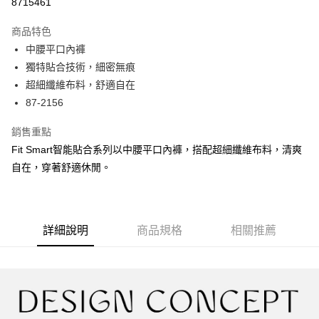
8715461
LINE Pay
商品特色
Apple Pay
中腰平口內褲
獨特貼合技術，細密無痕
街口支付
超細纖維布料，舒適自在
悠遊付
87-2156
大哥付你分期
銷售重點
相關說明
Fit Smart智能貼合系列以中腰平口內褲，搭配超細纖維布料，清爽
【大哥付你分期使用說明】
自在，穿著舒適休閒。
AFTEE先享後付
1.本服務由台灣大哥大提供，台灣大哥大用戶可立即使用無須另外申請。
2.付款方式選擇「大哥付你分期」，訂單成立後會自動跳轉到大哥付的交易
相關說明
流程，驗證手機門號後，選擇欲分期的期數、繳款截止日，確認付款後即完
【關於「AFTEE先享後付」】
成交易。
ATM付款
AFTEE先享後付是「在收到商品之後才付款」的支付方式。 讓您購物簡單
3.實際核准額度、可分期數及費用金額請依後續交易確認頁面所載為準。
便利好安心！
詳細說明
商品規格
相關推薦
4.訂單成立30分鐘內，如未前往確認交易或遇審核未通過，訂單將自動取
１．簡單：不需註冊會員、不需綁卡、不需儲值。
運送方式
消。如遇「轉專審核」未通過狀況，表示未達大哥付你分期系統評分，恕無
２．便利：只要手機號碼，簡訊認證，即可結帳。
法說明評估內容。
３．安心：先確認商品／服務後，再付款。
全家取貨付款
【繳款方式說明】
1.分期款項不併入電信帳單，「大哥付你分期」於每月結算日後寄送繳費提
每筆NT$45，滿NT$2,000(含以上)免運費
【「AFTEE先享後付」結帳流程】
醒簡訊。
１．於結帳方式選擇「AFTEE先享後付」後，將跳轉至「AFTEE先享後付」
2.透過簡訊連結打開帳單後，可選擇「超商條碼／台灣大直營門市／銀行轉
付款後全家取貨
結帳頁面，進行簡訊認證並確認金額後，即可完成結帳。