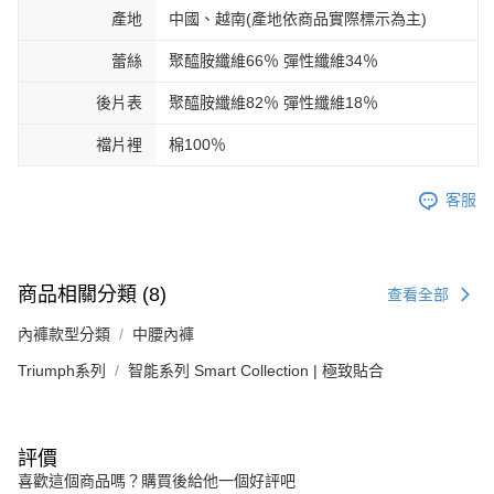
產地
中國、越南(產地依商品實際標示為主)
蕾絲
聚醯胺纖維66％ 彈性纖維34％
後片表
聚醯胺纖維82％ 彈性纖維18％
襠片裡
棉100％
客服
商品相關分類 (8)
查看全部
內褲款型分類
中腰內褲
Triumph系列
智能系列 Smart Collection | 極致貼合
評價
喜歡這個商品嗎？購買後給他一個好評吧