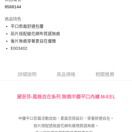
超商取貨付款
8568144
LINE Pay
商品特色
Apple Pay
平口剪裁舒適包覆
前片搭配緹花網布質感無痕
街口支付
後片無痕穿著更自在優雅
悠遊付
E003402
大哥付你分期
相關說明
【大哥付你分期使用說明】
詳細說明
商品規格
相關推薦
AFTEE先享後付
1.本服務由台灣大哥大提供，台灣大哥大用戶可立即使用無須另外申請。
2.付款方式選擇「大哥付你分期」，訂單成立後會自動跳轉到大哥付的交易
相關說明
流程，驗證手機門號後，選擇欲分期的期數、繳款截止日，確認付款後即完
【關於「AFTEE先享後付」】
成交易。
ATM付款
AFTEE先享後付是「在收到商品之後才付款」的支付方式。 讓您購物簡單
黛安芬-風格自在系列 無痕中腰平口內褲 M-EEL
3.實際核准額度、可分期數及費用金額請依後續交易確認頁面所載為準。
便利好安心！
4.訂單成立30分鐘內，如未前往確認交易或遇審核未通過，訂單將自動取
１．簡單：不需註冊會員、不需綁卡、不需儲值。
運送方式
消。如遇「轉專審核」未通過狀況，表示未達大哥付你分期系統評分，恕無
２．便利：只要手機號碼，簡訊認證，即可結帳。
法說明評估內容。
３．安心：先確認商品／服務後，再付款。
中腰平口剪裁活動自如，素面百搭設計，穿著舒適自在。
全家取貨付款
【繳款方式說明】
1.分期款項不併入電信帳單，「大哥付你分期」於每月結算日後寄送繳費提
前片搭配透氣緹花網布展現質感無痕。
每筆NT$45，滿NT$2,000(含以上)免運費
【「AFTEE先享後付」結帳流程】
醒簡訊。