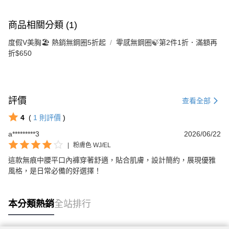
商品相關分類 (1)
度假V美胸🏖️ 熱銷無鋼圈5折起
零感無鋼圈🍃第2件1折．滿額再
折$650
評價
查看全部
4
(
1
則評價
)
a*********3
2026/06/22
|
粉膚色 WJ/EL
這款無痕中腰平口內褲穿著舒適，貼合肌膚，設計簡約，展現優雅
風格，是日常必備的好選擇！
本分類熱銷
全站排行