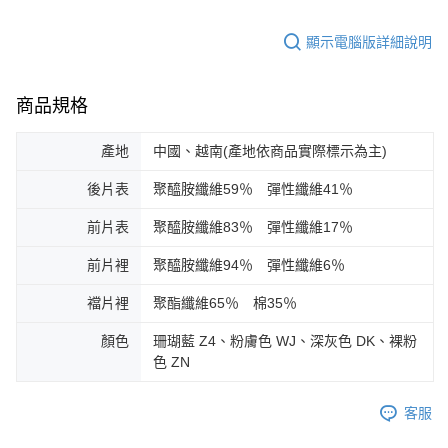
顯示電腦版詳細說明
商品規格
產地
中國、越南(產地依商品實際標示為主)
後片表
聚醯胺纖維59％ 彈性纖維41％
前片表
聚醯胺纖維83％ 彈性纖維17％
前片裡
聚醯胺纖維94％ 彈性纖維6％
襠片裡
聚酯纖維65％ 棉35％
顏色
珊瑚藍 Z4、粉膚色 WJ、深灰色 DK、裸粉
色 ZN
客服