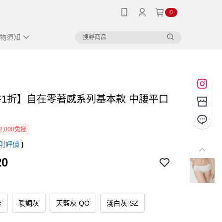
0
物須知
件1折】自在零著感系列基本款 中腰平口
2,000免運
則評價
)
20
紫
暖調灰
天藍灰 QO
淺白灰 SZ