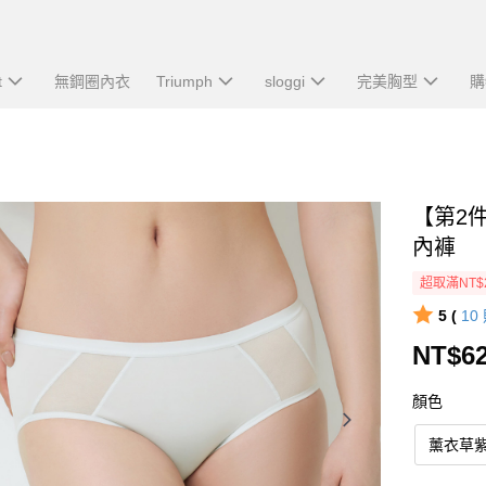
t
無鋼圈內衣
Triumph
sloggi
完美胸型
購
【第2
內褲
超取滿NT$
5 (
10
NT$6
顏色
薰衣草