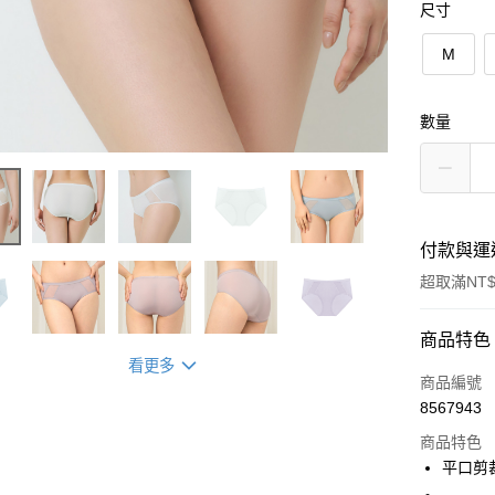
尺寸
M
數量
付款與運
超取滿NT$
付款方式
商品特色
看更多
信用卡一
商品編號
8567943
超商取貨
商品特色
LINE Pay
平口剪