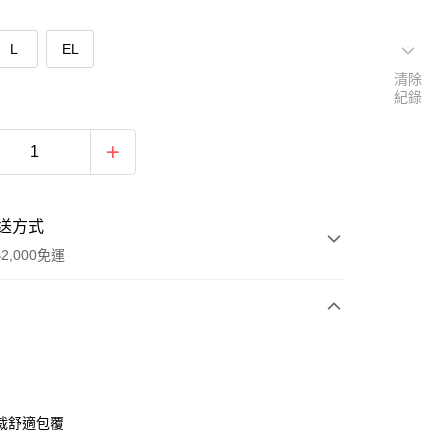
L
EL
清除
紀錄
送方式
2,000免運
次付款
付款
裁舒適包覆