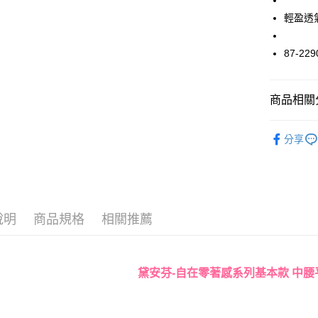
Apple Pay
輕盈透
街口支付
87-229
悠遊付
大哥付你
商品相關分
相關說明
【大哥付
AFTEE先
內褲款型
1.本服務
分享
2.付款方
相關說明
度假V美胸
流程，驗
【關於「A
ATM付款
折$650
完成交易
AFTEE
3.實際核
便利好安
4.訂單成
１．簡單
消。如遇
２．便利
運送方式
無法說明
說明
商品規格
相關推薦
３．安心
【繳款方
全家取貨
1.分期款
【「AFT
醒簡訊。
每筆NT$4
１．於結帳
2.透過簡
付」結帳
黛安芬-自在零著感系列基本款 中腰平
帳／街口支
付款後全
２．訂單
３．收到繳
每筆NT$4
【注意事
／ATM／