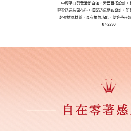
1.本服務
※ 請注意
中腰平口剪裁活動自如，素面百搭設計，
萊爾富取
用戶於交
絡購買商品
輕盈透氣抗菌布料，搭配透氣網布設計，簡
款買賣價
先享後付
每筆NT$4
2.基於同
※ 交易是
輕盈透氣材質，具有抗菌功能，給妳帶來
資料（包
是否繳費成
付款後萊
87-2290
用，由本
付客戶支
每筆NT$4
3.完整用
【注意事
7-11取貨
１．透過由
交易，需
每筆NT$5
求債權轉
２．關於
付款後7-1
https://aft
每筆NT$5
３．未成
「AFTE
宅配
任。
４．使用「
每筆NT$6
即時審查
結果請求
５．嚴禁
形，恩沛
動。