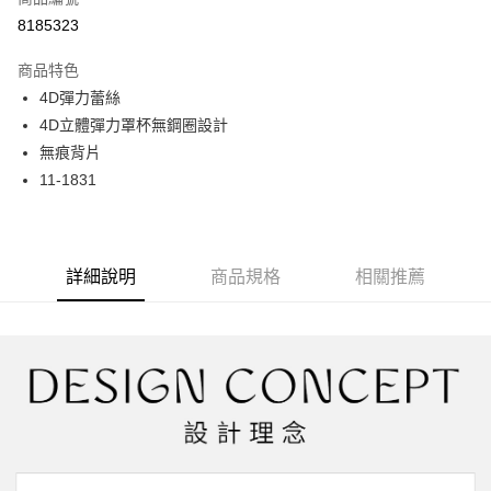
超商取貨付款
8185323
LINE Pay
商品特色
Apple Pay
4D彈力蕾絲
4D立體彈力罩杯無鋼圈設計
街口支付
無痕背片
悠遊付
11-1831
大哥付你分期
相關說明
【大哥付你分期使用說明】
詳細說明
商品規格
相關推薦
AFTEE先享後付
1.本服務由台灣大哥大提供，台灣大哥大用戶可立即使用無須另外申請。
2.付款方式選擇「大哥付你分期」，訂單成立後會自動跳轉到大哥付的交易
相關說明
流程，驗證手機門號後，選擇欲分期的期數、繳款截止日，確認付款後即完
【關於「AFTEE先享後付」】
成交易。
ATM付款
AFTEE先享後付是「在收到商品之後才付款」的支付方式。 讓您購物簡單
3.實際核准額度、可分期數及費用金額請依後續交易確認頁面所載為準。
便利好安心！
4.訂單成立30分鐘內，如未前往確認交易或遇審核未通過，訂單將自動取
１．簡單：不需註冊會員、不需綁卡、不需儲值。
運送方式
消。如遇「轉專審核」未通過狀況，表示未達大哥付你分期系統評分，恕無
２．便利：只要手機號碼，簡訊認證，即可結帳。
法說明評估內容。
３．安心：先確認商品／服務後，再付款。
全家取貨付款
【繳款方式說明】
1.分期款項不併入電信帳單，「大哥付你分期」於每月結算日後寄送繳費提
每筆NT$45，滿NT$2,000(含以上)免運費
【「AFTEE先享後付」結帳流程】
醒簡訊。