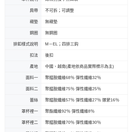
肩帶
不可拆；可調整
襯墊
無襯墊
鋼圈
無鋼圈
排釦樣式說明
M－EL；四排三鈎
扣法
後扣
產地
中國、越南(產地依商品實際標示為主)
面料一
聚醯胺纖維68％ 彈性纖維32％
面料二
聚醯胺纖維75％ 彈性纖維25％
蕾絲
聚醯胺纖維57％ 彈性纖維27％ 嫘縈16％
罩杯裡一
聚酯纖維92％ 彈性纖維8％
罩杯裡二
聚醯胺纖維70％ 彈性纖維30％