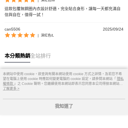
|
深紅色/M
這款包覆無鋼圈內衣設計舒適，完全貼合身形，讓每一天都充滿自
信與自在，值得一試！
can5506
2025/09/24
|
深紅色/L
本分類熱銷
全站排行
本網站中使用 cookie，欲查詢有關本網站使用 cookie 方式之詳情，及若您不希
熱門標籤
望在電腦上使用 cookie 時應如何變更電腦的 cookie 設定，請參閱本網站「
隱私
權條款
」之 Cookie 聲明。您繼續使用本網站即表示您同意本公司得按本網站使
用條款之 Cookie 聲明使用 cookie。
了解更多 >
我知道了