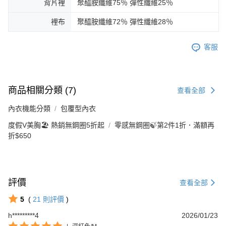
背片裡
聚醯胺纖維75％ 彈性纖維25％
裡布
聚醯胺纖維72％ 彈性纖維28％
客服
商品相關分類 (7)
查看全部
內衣機能分類
包覆型內衣
度假V美胸🏖️ 熱銷無鋼圈5折起
零感無鋼圈🍃第2件1折．滿額再
折$650
評價
查看全部
5
(
21
則評價
)
h*********4
2026/01/23