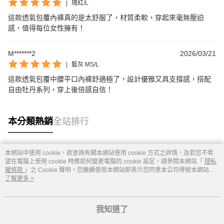
|
瑰紅/L
這款透氣包覆內褲真的是太舒服了，材質柔軟，穿起來毫無壓迫
感，值得每位女性擁有！
M*******2
2026/03/21
|
藍灰 MS/L
這款透氣包覆中腰平口內褲舒適極了，設計優雅又具支撐感，搭配
自由牡丹系列，穿上後倍感自信！
本分類熱銷
全站排行
本網站中使用 cookie，欲查詢有關本網站使用 cookie 方式之詳情，及若您不希
熱門標籤
望在電腦上使用 cookie 時應如何變更電腦的 cookie 設定，請參閱本網站「
隱私
權條款
」之 Cookie 聲明。您繼續使用本網站即表示您同意本公司得按本網站使
用條款之 Cookie 聲明使用 cookie。
了解更多 >
我知道了