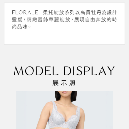
1.分期款項不併入電信帳單，「大哥付你分期」於每月結算日後寄送繳費提
每筆NT$45，滿NT$2,000(含以上)免運費
【「AFTEE先享後付」結帳流程】
醒簡訊。
１．於結帳方式選擇「AFTEE先享後付」後，將跳轉至「AFTEE先享後付」
2.透過簡訊連結打開帳單後，可選擇「超商條碼／台灣大直營門市／銀行轉
付款後全家取貨
結帳頁面，進行簡訊認證並確認金額後，即可完成結帳。
帳／街口支付／iPASS MONEY」等通路繳費。
２．訂單成立數日內，您將收到繳費通知簡訊。
每筆NT$45，滿NT$2,000(含以上)免運費
３．收到繳費通知簡訊後14天內，點擊此簡訊中的連結，可透過四大超商／
【注意事項】
ATM／網路銀行／等多元方式進行付款，方視為交易完成。
萊爾富取貨付款
1.本服務係由「台灣大哥大股份有限公司」（以下簡稱本公司）所提供，讓
※ 請注意：結帳手續完成當下不需立刻繳費，但若您需要取消訂單，請聯絡
用戶於交易時，得透過本服務購買商品或服務，並由商店將買賣／分期付款
每筆NT$45，滿NT$2,000(含以上)免運費
購買商品的店家。未經商家同意取消之訂單仍視為有效，需透過AFTEE先享
買賣價金債權讓與本公司後，依約使用本公司帳單繳交帳款。
後付繳納相關費用。
2.基於同意付款使用「大哥付你分期」之契約關係目的，商店將以您的個人
付款後萊爾富取貨
※ 交易是否成功請以「AFTEE先享後付 」之結帳頁面顯示為準，若有關於
資料（包含姓名、電話或地址）提供予台灣大哥大進項蒐集、處理及利用，
是否繳費成功／繳費後需取消欲退款等相關疑問，請聯繫「AFTEE先享後付
每筆NT$45，滿NT$2,000(含以上)免運費
由本公司與您本人進行分期帳單所需資料之確認、核對及更正。
客戶支援中心」
https://netprotections.freshdesk.com/support/home
3.完整用戶服務條款，請詳閱以下連結：
https://oppay.tw/userRule
7-11取貨付款
【注意事項】
１．透過由恩沛科技股份有限公司提供之「AFTEE先享後付」服務完成之交
每筆NT$55，滿NT$2,000(含以上)免運費
易，需依本服務之必要範圍內提供個人資料，並將交易相關給付款項請求債
權轉讓予恩沛科技股份有限公司。
付款後7-11取貨
２．關於個人資料處理事宜，請瀏覽以下網址：
每筆NT$55，滿NT$2,000(含以上)免運費
https://aftee.tw/terms/#terms3
３．未成年的使用者請事先徵得法定代理人或監護人之同意方可使用
宅配
「AFTEE先享後付」，若未經同意申辦者引起之損失，本公司不負相關責
任。
每筆NT$65，滿NT$2,000(含以上)免運費
４．使用「AFTEE先享後付」時，將依據個別帳號之用戶狀況，依本公司即
時審查核予不同之上限額度；若仍有額度不足之情形，本公司將視審查結果
請求用戶進行身份認證。