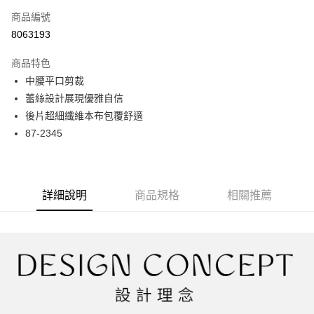
商品編號
超商取貨付款
8063193
LINE Pay
商品特色
Apple Pay
中腰平口剪裁
蕾絲設計展現優雅自信
街口支付
後片超細纖維本布包覆舒適
悠遊付
87-2345
大哥付你分期
相關說明
【大哥付你分期使用說明】
詳細說明
商品規格
相關推薦
AFTEE先享後付
1.本服務由台灣大哥大提供，台灣大哥大用戶可立即使用無須另外申請。
2.付款方式選擇「大哥付你分期」，訂單成立後會自動跳轉到大哥付的交易
相關說明
流程，驗證手機門號後，選擇欲分期的期數、繳款截止日，確認付款後即完
【關於「AFTEE先享後付」】
成交易。
ATM付款
AFTEE先享後付是「在收到商品之後才付款」的支付方式。 讓您購物簡單
3.實際核准額度、可分期數及費用金額請依後續交易確認頁面所載為準。
便利好安心！
4.訂單成立30分鐘內，如未前往確認交易或遇審核未通過，訂單將自動取
１．簡單：不需註冊會員、不需綁卡、不需儲值。
運送方式
消。如遇「轉專審核」未通過狀況，表示未達大哥付你分期系統評分，恕無
２．便利：只要手機號碼，簡訊認證，即可結帳。
法說明評估內容。
３．安心：先確認商品／服務後，再付款。
全家取貨付款
【繳款方式說明】