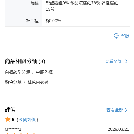
蕾絲
聚酯纖維9％ 聚醯胺纖維78％ 彈性纖維
13％
襠片裡
棉100％
客服
商品相關分類 (3)
查看全部
內褲款型分類
中腰內褲
顏色分類
紅色內衣褲
評價
查看全部
5
(
6
則評價
)
M*******2
2026/03/21