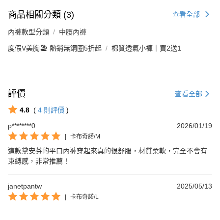
商品相關分類 (3)
查看全部
內褲款型分類
中腰內褲
度假V美胸🏖️ 熱銷無鋼圈5折起
棉質透氣小褲｜買2送1
評價
查看全部
4.8
(
4
則評價
)
p********0
2026/01/19
|
卡布奇諾/M
這款黛安芬的平口內褲穿起來真的很舒服，材質柔軟，完全不會有
束縛感，非常推薦！
janetpantw
2025/05/13
|
卡布奇諾/L