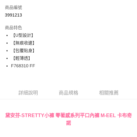
商品編號
超商取貨付款
3991213
LINE Pay
商品特色
Apple Pay
【U型設計】
【無痕收邊】
街口支付
【包覆貼身】
悠遊付
【輕薄透】
F768310 FF
大哥付你分期
相關說明
【大哥付你分期使用說明】
AFTEE先享後付
1.本服務由台灣大哥大提供，台灣大哥大用戶可立即使用無須另外申請。
詳細說明
商品規格
相關推薦
2.付款方式選擇「大哥付你分期」，訂單成立後會自動跳轉到大哥付的交易
相關說明
流程，驗證手機門號後，選擇欲分期的期數、繳款截止日，確認付款後即完
【關於「AFTEE先享後付」】
成交易。
ATM付款
AFTEE先享後付是「在收到商品之後才付款」的支付方式。 讓您購物簡單
3.實際核准額度、可分期數及費用金額請依後續交易確認頁面所載為準。
便利好安心！
黛安芬-STRETTY小褲 零著感系列平口內褲 M-EEL 卡布奇
4.訂單成立30分鐘內，如未前往確認交易或遇審核未通過，訂單將自動取
１．簡單：不需註冊會員、不需綁卡、不需儲值。
運送方式
消。如遇「轉專審核」未通過狀況，表示未達大哥付你分期系統評分，恕無
諾
２．便利：只要手機號碼，簡訊認證，即可結帳。
法說明評估內容。
３．安心：先確認商品／服務後，再付款。
全家取貨付款
【繳款方式說明】