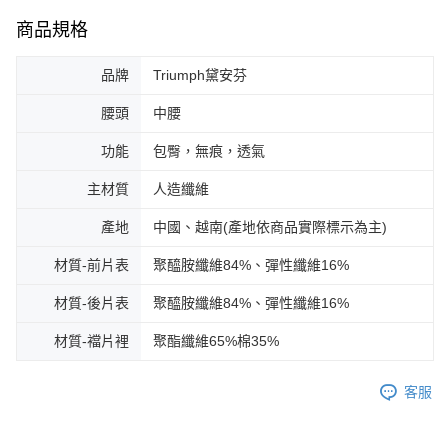
商品規格
品牌
Triumph黛安芬
腰頭
中腰
功能
包臀，無痕，透氣
主材質
人造纖維
產地
中國、越南(產地依商品實際標示為主)
材質-前片表
聚醯胺纖維84%、彈性纖維16%
材質-後片表
聚醯胺纖維84%、彈性纖維16%
材質-襠片裡
聚酯纖維65%棉35%
客服