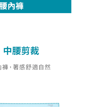
爾富取貨
援中心」
https://netprotections.freshdesk.com/support/home
5，滿NT$2,000(含以上)免運費
項】
付款
恩沛科技股份有限公司提供之「AFTEE先享後付」服務完成之
依本服務之必要範圍內提供個人資料，並將交易相關給付款項請
5，滿NT$2,000(含以上)免運費
讓予恩沛科技股份有限公司。
個人資料處理事宜，請瀏覽以下網址：
1取貨
ee.tw/terms/#terms3
5，滿NT$2,000(含以上)免運費
年的使用者請事先徵得法定代理人或監護人之同意方可使用
E先享後付」，若未經同意申辦者引起之損失，本公司不負相關責
AFTEE先享後付」時，將依據個別帳號之用戶狀況，依本公司
5，滿NT$2,000(含以上)免運費
核予不同之上限額度；若仍有額度不足之情形，本公司將視審查
用戶進行身份認證。
一人註冊多個帳號或使用他人資訊註冊。若發現惡意使用之情
科技股份有限公司將有權停止該用戶之使用額度並採取法律行