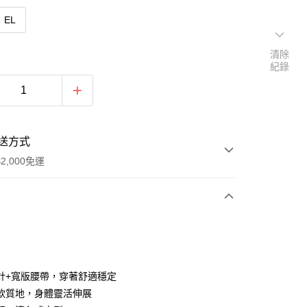
EL
清除
紀錄
送方式
2,000免運
次付款
付款
計+寬版腰帶，穿著舒適穩定
軟質地，身體靈活伸展