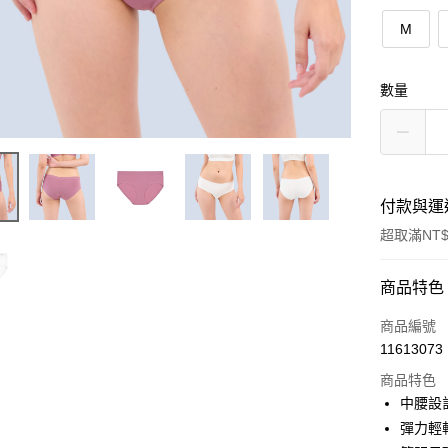
M
數量
付款與運
超取滿NT$
付款方式
商品特色
信用卡一
商品編號
11613073
超商取貨
商品特色
LINE Pay
中腰設
彈力輕
Apple Pay