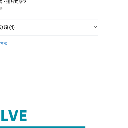
碼，適各式身型
39
類 (4)
享後付
️ 熱銷無鋼圈5折起
零感無鋼圈🍃第2件1折．滿額再
FTEE先享後付」】
客服
先享後付是「在收到商品之後才付款」的支付方式。 讓您購物簡單
心！
分類
涼感內褲
：不需註冊會員、不需綁卡、不需儲值。
：只要手機號碼，簡訊認證，即可結帳。
分類
大尺碼內褲
：先確認商品／服務後，再付款。
️ 熱銷無鋼圈5折起
輕盈美胸 | 全館滿額折$650
付款
EE先享後付」結帳流程】
5，滿NT$2,000(含以上)免運費
方式選擇「AFTEE先享後付」後，將跳轉至「AFTEE先享後
頁面，進行簡訊認證並確認金額後，即可完成結帳。
家取貨
成立數日內，您將收到繳費通知簡訊。
費通知簡訊後14天內，點擊此簡訊中的連結，可透過四大超商
5，滿NT$2,000(含以上)免運費
網路銀行／等多元方式進行付款，方視為交易完成。
：結帳手續完成當下不需立刻繳費，但若您需要取消訂單，請聯
貨付款
的店家。未經商家同意取消之訂單仍視為有效，需透過AFTEE
繳納相關費用。
5，滿NT$2,000(含以上)免運費
否成功請以「AFTEE先享後付 」之結帳頁面顯示為準，若有關於
功／繳費後需取消欲退款等相關疑問，請聯繫「AFTEE先享後