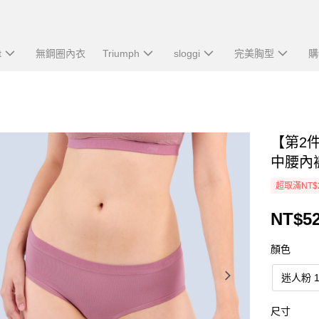
t
無鋼圈內衣
Triumph
sloggi
完美胸型
購
【第2件1
中腰內
超取滿NT$
NT$5
顏色
迷人粉 1
尺寸