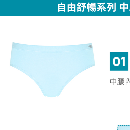
付款後萊
付客戶支
每筆NT$4
【注意事
7-11取貨
１．透過由
交易，需
每筆NT$5
求債權轉
２．關於
付款後7-1
https://aft
每筆NT$5
３．未成
「AFTE
宅配
任。
４．使用「
每筆NT$6
即時審查
結果請求
５．嚴禁
形，恩沛
動。