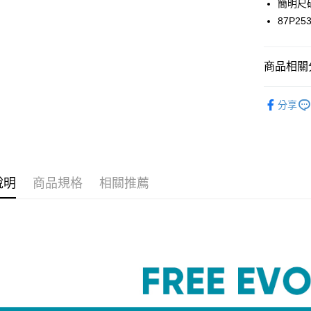
簡明尺
街口支付
87P25
悠遊付
商品相關分
AFTEE先
相關說明
度假V美胸
【關於「A
分享
ATM付款
折$650
AFTEE
便利好安
內褲款型
１．簡單
２．便利
運送方式
內褲款型
３．安心
度假V美胸
全家取貨
說明
商品規格
相關推薦
【「AFT
每筆NT$4
１．於結帳
付」結帳
付款後全
２．訂單
３．收到繳
每筆NT$4
／ATM／
※ 請注意
萊爾富取
絡購買商品
先享後付
每筆NT$4
※ 交易是
是否繳費成