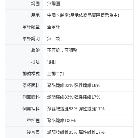
鋼圈
無鋼圈
產地
中國、越南(產地依商品實際標示為主)
罩杯類型
全罩杯
罩杯說明
無口袋
肩帶
不可拆；可調整
扣法
後扣
排鉤樣式
三排二扣
罩杯面料
聚酯纖維82% 彈性纖維18%
側翼面料
聚酯纖維83% 彈性纖維17%
側翼裡料
聚醯胺纖維83% 彈性纖維17%
罩杯裡
聚酯纖維100%
後片表
聚醯胺纖維83% 彈性纖維17%