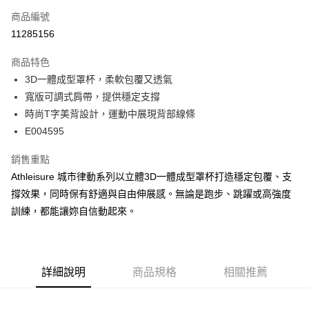
商品編號
超商取貨付款
11285156
LINE Pay
商品特色
Apple Pay
3D一體成型罩杯，柔軟包覆又透氣
寬版可調式肩帶，提供穩定支撐
街口支付
時尚T字美背設計，運動中展現背部線條
悠遊付
E004595
AFTEE先享後付
銷售重點
相關說明
Athleisure 城市律動系列以立體3D一體成型罩杯打造穩定包覆、支
【關於「AFTEE先享後付」】
撐效果，同時保有舒適與自由伸展感。無論是跑步、跳躍或高強度
ATM付款
AFTEE先享後付是「在收到商品之後才付款」的支付方式。 讓您購物簡單
便利好安心！
訓練，都能讓妳自信動起來。
１．簡單：不需註冊會員、不需綁卡、不需儲值。
運送方式
２．便利：只要手機號碼，簡訊認證，即可結帳。
３．安心：先確認商品／服務後，再付款。
全家取貨付款
每筆NT$45，滿NT$2,000(含以上)免運費
詳細說明
商品規格
相關推薦
【「AFTEE先享後付」結帳流程】
１．於結帳方式選擇「AFTEE先享後付」後，將跳轉至「AFTEE先享後付」
付款後全家取貨
結帳頁面，進行簡訊認證並確認金額後，即可完成結帳。