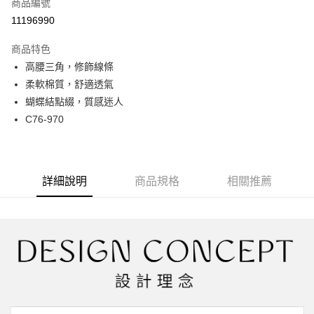
商品編號
超商取貨付款
11196990
LINE Pay
商品特色
Apple Pay
高腰三角，修飾線條
柔軟棉質，舒適透氣
街口支付
蝴蝶結點綴，質感迷人
悠遊付
C76-970
大哥付你分期
相關說明
【大哥付你分期使用說明】
詳細說明
商品規格
相關推薦
AFTEE先享後付
1.本服務由台灣大哥大提供，台灣大哥大用戶可立即使用無須另外申請。
2.付款方式選擇「大哥付你分期」，訂單成立後會自動跳轉到大哥付的交易
相關說明
流程，驗證手機門號後，選擇欲分期的期數、繳款截止日，確認付款後即完
【關於「AFTEE先享後付」】
成交易。
ATM付款
AFTEE先享後付是「在收到商品之後才付款」的支付方式。 讓您購物簡單
3.實際核准額度、可分期數及費用金額請依後續交易確認頁面所載為準。
便利好安心！
4.訂單成立30分鐘內，如未前往確認交易或遇審核未通過，訂單將自動取
１．簡單：不需註冊會員、不需綁卡、不需儲值。
運送方式
消。如遇「轉專審核」未通過狀況，表示未達大哥付你分期系統評分，恕無
２．便利：只要手機號碼，簡訊認證，即可結帳。
法說明評估內容。
３．安心：先確認商品／服務後，再付款。
全家取貨付款
【繳款方式說明】
1.分期款項不併入電信帳單，「大哥付你分期」於每月結算日後寄送繳費提
每筆NT$45，滿NT$2,000(含以上)免運費
【「AFTEE先享後付」結帳流程】
醒簡訊。