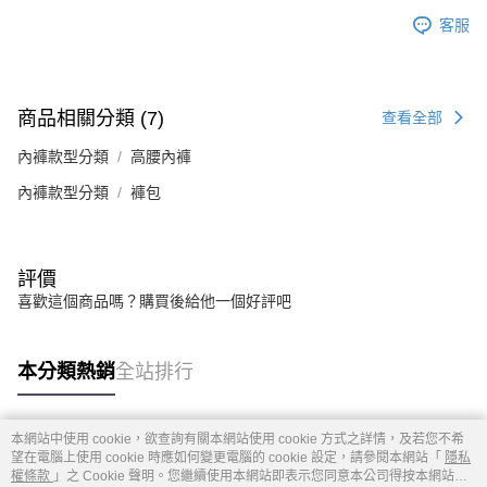
客服
商品相關分類 (7)
查看全部
內褲款型分類
高腰內褲
內褲款型分類
褲包
評價
喜歡這個商品嗎？購買後給他一個好評吧
本分類熱銷
全站排行
本網站中使用 cookie，欲查詢有關本網站使用 cookie 方式之詳情，及若您不希
熱門標籤
望在電腦上使用 cookie 時應如何變更電腦的 cookie 設定，請參閱本網站「
隱私
權條款
」之 Cookie 聲明。您繼續使用本網站即表示您同意本公司得按本網站使