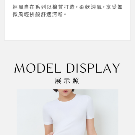
１．於結帳方式選擇「AFTEE先享後付」後，將跳轉至「AFTEE先享後付」
2.透過簡訊連結打開帳單後，可選擇「超商條碼／台灣大直營門市／銀行轉
付款後全家取貨
結帳頁面，進行簡訊認證並確認金額後，即可完成結帳。
帳／街口支付／iPASS MONEY」等通路繳費。
２．訂單成立數日內，您將收到繳費通知簡訊。
每筆NT$45，滿NT$2,000(含以上)免運費
３．收到繳費通知簡訊後14天內，點擊此簡訊中的連結，可透過四大超商／
【注意事項】
ATM／網路銀行／等多元方式進行付款，方視為交易完成。
萊爾富取貨付款
1.本服務係由「台灣大哥大股份有限公司」（以下簡稱本公司）所提供，讓
※ 請注意：結帳手續完成當下不需立刻繳費，但若您需要取消訂單，請聯絡
用戶於交易時，得透過本服務購買商品或服務，並由商店將買賣／分期付款
每筆NT$45，滿NT$2,000(含以上)免運費
購買商品的店家。未經商家同意取消之訂單仍視為有效，需透過AFTEE先享
買賣價金債權讓與本公司後，依約使用本公司帳單繳交帳款。
後付繳納相關費用。
2.基於同意付款使用「大哥付你分期」之契約關係目的，商店將以您的個人
付款後萊爾富取貨
※ 交易是否成功請以「AFTEE先享後付 」之結帳頁面顯示為準，若有關於
資料（包含姓名、電話或地址）提供予台灣大哥大進項蒐集、處理及利用，
是否繳費成功／繳費後需取消欲退款等相關疑問，請聯繫「AFTEE先享後付
每筆NT$45，滿NT$2,000(含以上)免運費
由本公司與您本人進行分期帳單所需資料之確認、核對及更正。
客戶支援中心」
https://netprotections.freshdesk.com/support/home
3.完整用戶服務條款，請詳閱以下連結：
https://oppay.tw/userRule
7-11取貨付款
【注意事項】
１．透過由恩沛科技股份有限公司提供之「AFTEE先享後付」服務完成之交
每筆NT$55，滿NT$2,000(含以上)免運費
易，需依本服務之必要範圍內提供個人資料，並將交易相關給付款項請求債
權轉讓予恩沛科技股份有限公司。
付款後7-11取貨
２．關於個人資料處理事宜，請瀏覽以下網址：
每筆NT$55，滿NT$2,000(含以上)免運費
https://aftee.tw/terms/#terms3
３．未成年的使用者請事先徵得法定代理人或監護人之同意方可使用
宅配
「AFTEE先享後付」，若未經同意申辦者引起之損失，本公司不負相關責
任。
每筆NT$65，滿NT$2,000(含以上)免運費
４．使用「AFTEE先享後付」時，將依據個別帳號之用戶狀況，依本公司即
時審查核予不同之上限額度；若仍有額度不足之情形，本公司將視審查結果
請求用戶進行身份認證。
５．嚴禁一人註冊多個帳號或使用他人資訊註冊。若發現惡意使用之情形，