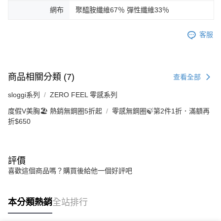
網布
聚醯胺纖維67％ 彈性纖維33％
客服
商品相關分類 (7)
查看全部
sloggi系列
ZERO FEEL 零感系列
度假V美胸🏖️ 熱銷無鋼圈5折起
零感無鋼圈🍃第2件1折．滿額再
折$650
評價
喜歡這個商品嗎？購買後給他一個好評吧
本分類熱銷
全站排行