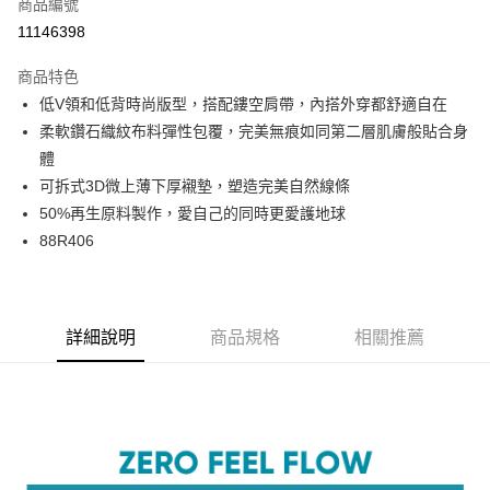
商品編號
超商取貨付款
11146398
LINE Pay
商品特色
Apple Pay
低V領和低背時尚版型，搭配鏤空肩帶，內搭外穿都舒適自在
柔軟鑽石織紋布料彈性包覆，完美無痕如同第二層肌膚般貼合身
街口支付
體
悠遊付
可拆式3D微上薄下厚襯墊，塑造完美自然線條
50%再生原料製作，愛自己的同時更愛護地球
大哥付你分期
88R406
相關說明
【大哥付你分期使用說明】
AFTEE先享後付
1.本服務由台灣大哥大提供，台灣大哥大用戶可立即使用無須另外申請。
2.付款方式選擇「大哥付你分期」，訂單成立後會自動跳轉到大哥付的交易
相關說明
流程，驗證手機門號後，選擇欲分期的期數、繳款截止日，確認付款後即完
詳細說明
商品規格
相關推薦
【關於「AFTEE先享後付」】
成交易。
ATM付款
AFTEE先享後付是「在收到商品之後才付款」的支付方式。 讓您購物簡單
3.實際核准額度、可分期數及費用金額請依後續交易確認頁面所載為準。
便利好安心！
4.訂單成立30分鐘內，如未前往確認交易或遇審核未通過，訂單將自動取
１．簡單：不需註冊會員、不需綁卡、不需儲值。
運送方式
消。如遇「轉專審核」未通過狀況，表示未達大哥付你分期系統評分，恕無
２．便利：只要手機號碼，簡訊認證，即可結帳。
法說明評估內容。
３．安心：先確認商品／服務後，再付款。
全家取貨付款
【繳款方式說明】
1.分期款項不併入電信帳單，「大哥付你分期」於每月結算日後寄送繳費提
每筆NT$45，滿NT$2,000(含以上)免運費
【「AFTEE先享後付」結帳流程】
醒簡訊。