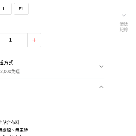
L
EL
清除
紀錄
送方式
2,000免運
次付款
付款
性貼合布料
無縫線、無束縛