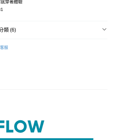
%零感穿著體驗
81
類 (6)
分期
分類
中腰內褲
你分期使用說明】
客服
享後付
由台灣大哥大提供，台灣大哥大用戶可立即使用無須另外申請。
分類
無痕內褲
式選擇「大哥付你分期」，訂單成立後會自動跳轉到大哥付的交易
證手機門號後，選擇欲分期的期數、繳款截止日，確認付款後即
FTEE先享後付」】
️ 熱銷無鋼圈5折起
零感無鋼圈🍃第2件1折．滿額再
。
先享後付是「在收到商品之後才付款」的支付方式。 讓您購物簡單
准額度、可分期數及費用金額請依後續交易確認頁面所載為準。
心！
立30分鐘內，如未前往確認交易或遇審核未通過，訂單將自動取
：不需註冊會員、不需綁卡、不需儲值。
ZERO FEEL 零感系列
「轉專審核」未通過狀況，表示未達大哥付你分期系統評分，恕
：只要手機號碼，簡訊認證，即可結帳。
評估內容。
分類
大尺碼內褲
：先確認商品／服務後，再付款。
式說明】
付款
️ 熱銷無鋼圈5折起
輕盈美胸 | 全館滿額折$650
項不併入電信帳單，「大哥付你分期」於每月結算日後寄送繳費提
EE先享後付」結帳流程】
5，滿NT$2,000(含以上)免運費
方式選擇「AFTEE先享後付」後，將跳轉至「AFTEE先享後
訊連結打開帳單後，可選擇「超商條碼／台灣大直營門市／銀行轉
頁面，進行簡訊認證並確認金額後，即可完成結帳。
付／iPASS MONEY」等通路繳費。
家取貨
成立數日內，您將收到繳費通知簡訊。
費通知簡訊後14天內，點擊此簡訊中的連結，可透過四大超商
5，滿NT$2,000(含以上)免運費
項】
網路銀行／等多元方式進行付款，方視為交易完成。
係由「台灣大哥大股份有限公司」（以下簡稱本公司）所提供，讓
：結帳手續完成當下不需立刻繳費，但若您需要取消訂單，請聯
貨付款
易時，得透過本服務購買商品或服務，並由商店將買賣／分期付