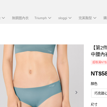
t
無鋼圈內衣
Triumph
sloggi
完美胸型
購
【第2件1
中腰內
超取滿NT$
NT$5
顏色
巧克甜心
尺寸