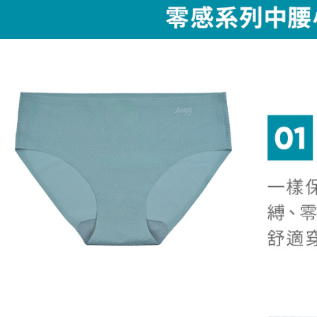
絡購買商品
款買賣價
先享後付
每筆NT$4
2.基於同
※ 交易是
資料（包
是否繳費成
付款後萊
用，由本
付客戶支
每筆NT$4
3.完整用
【注意事
7-11取貨
１．透過由
交易，需
每筆NT$5
求債權轉
２．關於
付款後7-1
https://aft
每筆NT$5
３．未成
「AFTE
宅配
任。
４．使用「
每筆NT$6
即時審查
結果請求
５．嚴禁
形，恩沛
動。