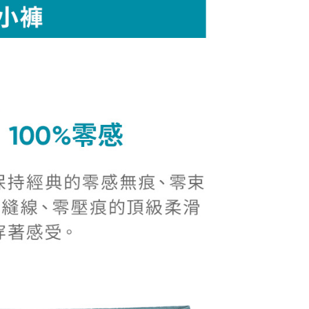
的店家。未經商家同意取消之訂單仍視為有效，需透過AFTEE
金債權讓與本公司後，依約使用本公司帳單繳交帳款。
繳納相關費用。
5，滿NT$2,000(含以上)免運費
意付款使用「大哥付你分期」之契約關係目的，商店將以您的個人
否成功請以「AFTEE先享後付 」之結帳頁面顯示為準，若有關於
含姓名、電話或地址）提供予台灣大哥大進項蒐集、處理及利
功／繳費後需取消欲退款等相關疑問，請聯繫「AFTEE先享後
爾富取貨
公司與您本人進行分期帳單所需資料之確認、核對及更正。
援中心」
https://netprotections.freshdesk.com/support/home
5，滿NT$2,000(含以上)免運費
戶服務條款，請詳閱以下連結：
https://oppay.tw/userRule
項】
付款
恩沛科技股份有限公司提供之「AFTEE先享後付」服務完成之
依本服務之必要範圍內提供個人資料，並將交易相關給付款項請
5，滿NT$2,000(含以上)免運費
讓予恩沛科技股份有限公司。
個人資料處理事宜，請瀏覽以下網址：
1取貨
ee.tw/terms/#terms3
5，滿NT$2,000(含以上)免運費
年的使用者請事先徵得法定代理人或監護人之同意方可使用
E先享後付」，若未經同意申辦者引起之損失，本公司不負相關責
AFTEE先享後付」時，將依據個別帳號之用戶狀況，依本公司
5，滿NT$2,000(含以上)免運費
核予不同之上限額度；若仍有額度不足之情形，本公司將視審查
用戶進行身份認證。
一人註冊多個帳號或使用他人資訊註冊。若發現惡意使用之情
科技股份有限公司將有權停止該用戶之使用額度並採取法律行