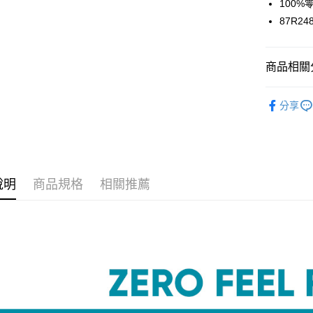
100
街口支付
87R24
悠遊付
商品相關分
大哥付你
相關說明
內褲款型
【大哥付
分享
AFTEE先
1.本服務
內褲款型
2.付款方
相關說明
流程，驗
【關於「A
度假V美胸
ATM付款
完成交易
AFTEE
折$650
3.實際核
便利好安
4.訂單成
１．簡單
sloggi系列
說明
商品規格
相關推薦
消。如遇
２．便利
運送方式
無法說明
內褲款型
３．安心
【繳款方
全家取貨
度假V美胸
1.分期款
【「AFT
醒簡訊。
每筆NT$4
１．於結帳
2.透過簡
付」結帳
帳／街口支
付款後全
２．訂單
３．收到繳
每筆NT$4
【注意事
／ATM／
1.本服務
※ 請注意
萊爾富取
用戶於交