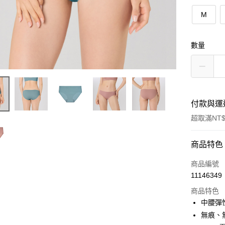
M
數量
付款與運
超取滿NT$
付款方式
商品特色
信用卡一
商品編號
11146349
超商取貨
商品特色
LINE Pay
中腰彈
無痕、
Apple Pay