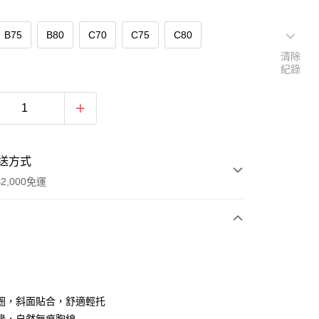
B75
B80
C70
C75
C80
清除
紀錄
送方式
2,000免運
次付款
付款
圈，斜面貼合，舒適輕托