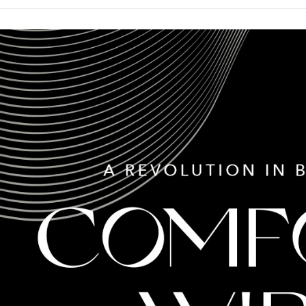
1.本服務
※ 請注意
內衣機能
萊爾富取
用戶於交
絡購買商品
款買賣價
先享後付
每筆NT$4
內衣機能
2.基於同
※ 交易是
資料（包
是否繳費成
付款後萊
度假V美胸
用，由本
付客戶支
每筆NT$4
3.完整用
度假V美胸
【注意事
7-11取貨
１．透過由
交易，需
每筆NT$5
求債權轉
２．關於
付款後7-1
https://aft
每筆NT$5
３．未成
「AFTE
宅配
任。
４．使用「
每筆NT$6
即時審查
結果請求
５．嚴禁
形，恩沛
動。