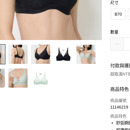
尺寸
B70
數量
付款與運
超取滿NT$
付款方式
商品特色
信用卡一
商品編號
11146219
超商取貨
商品特色
LINE Pay
舒弧鋼