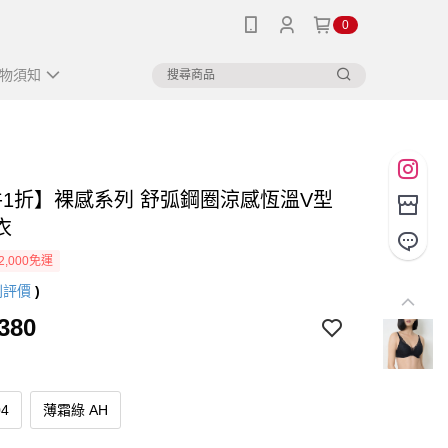
0
物須知
件1折】裸感系列 舒弧鋼圈涼感恆溫V型
衣
2,000免運
則評價
)
380
4
薄霜綠 AH