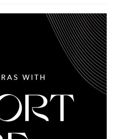
係由「台灣大哥大股份有限公司」（以下簡稱本公司）所提供，讓
：結帳手續完成當下不需立刻繳費，但若您需要取消訂單，請聯
分類
鋼圈內衣
貨付款
易時，得透過本服務購買商品或服務，並由商店將買賣／分期付
的店家。未經商家同意取消之訂單仍視為有效，需透過AFTEE
金債權讓與本公司後，依約使用本公司帳單繳交帳款。
繳納相關費用。
5，滿NT$2,000(含以上)免運費
分類
舒適圈內衣
意付款使用「大哥付你分期」之契約關係目的，商店將以您的個人
否成功請以「AFTEE先享後付 」之結帳頁面顯示為準，若有關於
含姓名、電話或地址）提供予台灣大哥大進項蒐集、處理及利
功／繳費後需取消欲退款等相關疑問，請聯繫「AFTEE先享後
爾富取貨
️ 熱銷無鋼圈5折起
輕盈美胸 | 全館滿額折$650
公司與您本人進行分期帳單所需資料之確認、核對及更正。
援中心」
https://netprotections.freshdesk.com/support/home
5，滿NT$2,000(含以上)免運費
戶服務條款，請詳閱以下連結：
https://oppay.tw/userRule
️ 熱銷無鋼圈5折起
抗暑精選｜專區5折起
項】
付款
恩沛科技股份有限公司提供之「AFTEE先享後付」服務完成之
依本服務之必要範圍內提供個人資料，並將交易相關給付款項請
5，滿NT$2,000(含以上)免運費
讓予恩沛科技股份有限公司。
個人資料處理事宜，請瀏覽以下網址：
1取貨
ee.tw/terms/#terms3
5，滿NT$2,000(含以上)免運費
年的使用者請事先徵得法定代理人或監護人之同意方可使用
E先享後付」，若未經同意申辦者引起之損失，本公司不負相關責
AFTEE先享後付」時，將依據個別帳號之用戶狀況，依本公司
5，滿NT$2,000(含以上)免運費
核予不同之上限額度；若仍有額度不足之情形，本公司將視審查
用戶進行身份認證。
一人註冊多個帳號或使用他人資訊註冊。若發現惡意使用之情
科技股份有限公司將有權停止該用戶之使用額度並採取法律行