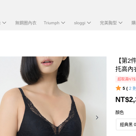
t
無鋼圈內衣
Triumph
sloggi
完美胸型
購
【第2
托高內
超取滿NT$
5 (
2
NT$2,
顏色
經典黑 0