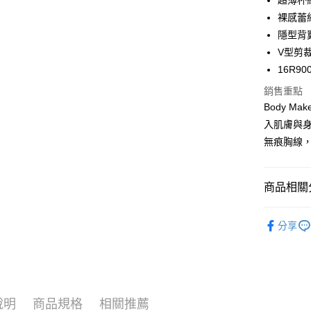
超薄杯
Apple Pay
裸感蕾
街口支付
隱型背
V型剪
悠遊付
16R90
大哥付你
銷售重點
相關說明
Body Ma
【大哥付
AFTEE先
入肌膚與
1.本服務
2.付款方
相關說明
無痕胸線
流程，驗
【關於「A
ATM付款
完成交易
AFTEE
3.實際核
便利好安
商品相關分
4.訂單成
１．簡單
消。如遇
２．便利
運送方式
無法說明
度假V美胸
３．安心
【繳款方
分享
折$650
全家取貨
1.分期款
【「AFT
醒簡訊。
每筆NT$4
內衣機能
１．於結帳
2.透過簡
付」結帳
內衣機能
帳／街口支
付款後全
２．訂單
３．收到繳
每筆NT$4
內衣機能
【注意事
／ATM／
說明
商品規格
相關推薦