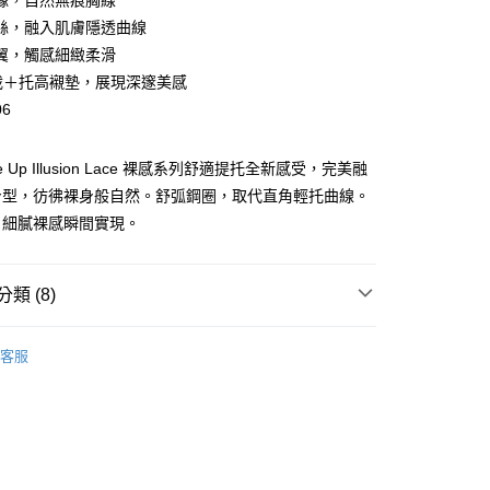
緣，自然無痕胸線
絲，融入肌膚隱透曲線
翼，觸感細緻柔滑
裁＋托高襯墊，展現深邃美感
06
分期
ke Up Illusion Lace 裸感系列舒適提托全新感受，完美融
你分期使用說明】
享後付
身型，彷彿裸身般自然。舒弧鋼圈，取代直角輕托曲線。
由台灣大哥大提供，台灣大哥大用戶可立即使用無須另外申請。
式選擇「大哥付你分期」，訂單成立後會自動跳轉到大哥付的交易
，細膩裸感瞬間實現。
證手機門號後，選擇欲分期的期數、繳款截止日，確認付款後即
FTEE先享後付」】
。
先享後付是「在收到商品之後才付款」的支付方式。 讓您購物簡單
准額度、可分期數及費用金額請依後續交易確認頁面所載為準。
心！
類 (8)
立30分鐘內，如未前往確認交易或遇審核未通過，訂單將自動取
：不需註冊會員、不需綁卡、不需儲值。
「轉專審核」未通過狀況，表示未達大哥付你分期系統評分，恕
：只要手機號碼，簡訊認證，即可結帳。
評估內容。
️ 熱銷無鋼圈5折起
零感無鋼圈🍃第2件1折．滿額再
：先確認商品／服務後，再付款。
式說明】
客服
付款
項不併入電信帳單，「大哥付你分期」於每月結算日後寄送繳費提
EE先享後付」結帳流程】
5，滿NT$2,000(含以上)免運費
分類
無痕內衣
方式選擇「AFTEE先享後付」後，將跳轉至「AFTEE先享後
訊連結打開帳單後，可選擇「超商條碼／台灣大直營門市／銀行轉
頁面，進行簡訊認證並確認金額後，即可完成結帳。
分類
付／iPASS MONEY」等通路繳費。
涼感內衣
家取貨
成立數日內，您將收到繳費通知簡訊。
費通知簡訊後14天內，點擊此簡訊中的連結，可透過四大超商
5，滿NT$2,000(含以上)免運費
分類
蕾絲內衣
項】
網路銀行／等多元方式進行付款，方視為交易完成。