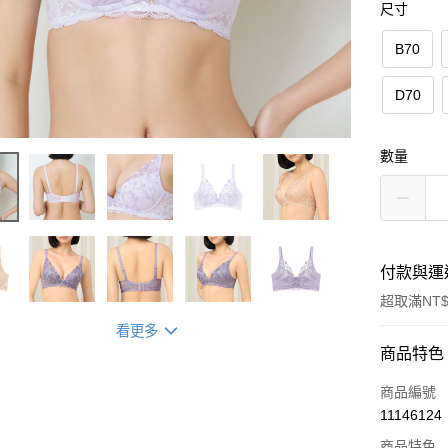
尺寸
B70
D70
數量
付款與運
超取滿NT$
看更多
付款方式
商品特色
信用卡一
商品編號
11146124
超商取貨
商品特色