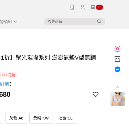
0
物須知
件1折】聚光璀璨系列 澎澎氣墊V型無鋼
2,000免運
則評價
)
680
灰紫 A8
柔粉 KW
淡紫 SL