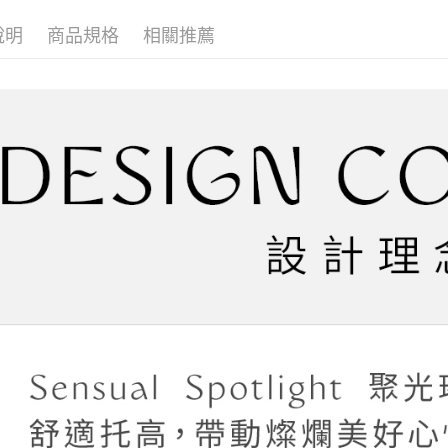
３．收到繳
每筆NT$4
內衣機能
【注意事
／ATM／
說明
商品規格
相關推薦
1.本服務
※ 請注意
內衣機能
萊爾富取
用戶於交
絡購買商品
款買賣價
先享後付
每筆NT$4
度假V美胸
2.基於同
※ 交易是
資料（包
是否繳費成
付款後萊
用，由本
付客戶支
每筆NT$4
3.完整用
【注意事
7-11取貨
１．透過由
交易，需
每筆NT$5
求債權轉
２．關於
付款後7-1
https://aft
每筆NT$5
３．未成
「AFTE
宅配
任。
４．使用「
每筆NT$6
即時審查
結果請求
５．嚴禁
形，恩沛
動。