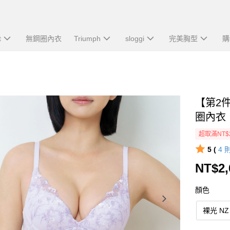
t
無鋼圈內衣
Triumph
sloggi
完美胸型
購
【第2
圈內衣
超取滿NT$
5 (
4
NT$2,
顏色
裸光 NZ