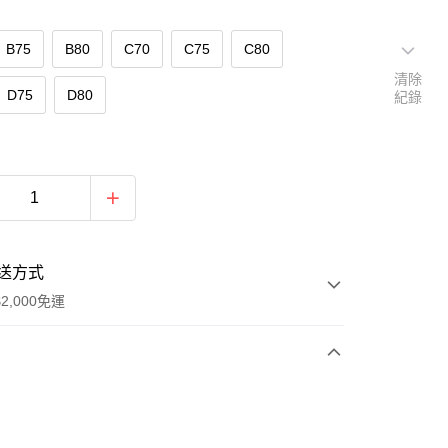
B75
B80
C70
C75
C80
清除
D75
D80
紀錄
送方式
2,000免運
次付款
付款