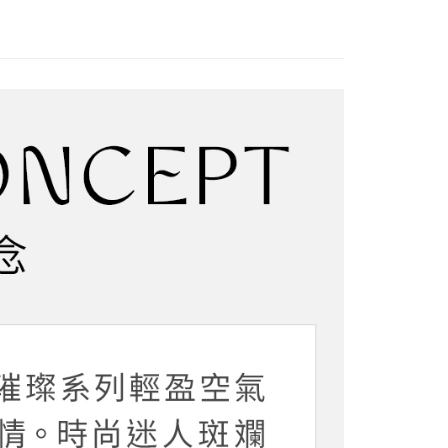
費通知簡訊後14天內，點擊此簡訊中的連結，可透過四大超商
5，滿NT$2,000(含以上)免運費
分類
蕾絲內衣
項】
網路銀行／等多元方式進行付款，方視為交易完成。
係由「台灣大哥大股份有限公司」（以下簡稱本公司）所提供，讓
：結帳手續完成當下不需立刻繳費，但若您需要取消訂單，請聯
分類
D+大罩杯內衣
貨付款
易時，得透過本服務購買商品或服務，並由商店將買賣／分期付
的店家。未經商家同意取消之訂單仍視為有效，需透過AFTEE
金債權讓與本公司後，依約使用本公司帳單繳交帳款。
繳納相關費用。
5，滿NT$2,000(含以上)免運費
️ 熱銷無鋼圈5折起
輕盈美胸 | 全館滿額折$650
意付款使用「大哥付你分期」之契約關係目的，商店將以您的個人
否成功請以「AFTEE先享後付 」之結帳頁面顯示為準，若有關於
含姓名、電話或地址）提供予台灣大哥大進項蒐集、處理及利
功／繳費後需取消欲退款等相關疑問，請聯繫「AFTEE先享後
爾富取貨
公司與您本人進行分期帳單所需資料之確認、核對及更正。
援中心」
https://netprotections.freshdesk.com/support/home
5，滿NT$2,000(含以上)免運費
戶服務條款，請詳閱以下連結：
https://oppay.tw/userRule
項】
付款
恩沛科技股份有限公司提供之「AFTEE先享後付」服務完成之
依本服務之必要範圍內提供個人資料，並將交易相關給付款項請
5，滿NT$2,000(含以上)免運費
讓予恩沛科技股份有限公司。
個人資料處理事宜，請瀏覽以下網址：
1取貨
ee.tw/terms/#terms3
5，滿NT$2,000(含以上)免運費
年的使用者請事先徵得法定代理人或監護人之同意方可使用
E先享後付」，若未經同意申辦者引起之損失，本公司不負相關責
AFTEE先享後付」時，將依據個別帳號之用戶狀況，依本公司
5，滿NT$2,000(含以上)免運費
核予不同之上限額度；若仍有額度不足之情形，本公司將視審查
用戶進行身份認證。
一人註冊多個帳號或使用他人資訊註冊。若發現惡意使用之情
科技股份有限公司將有權停止該用戶之使用額度並採取法律行