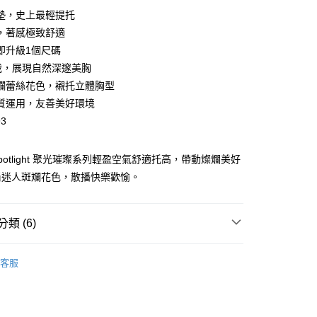
墊，史上最輕提托
，著感極致舒適
即升級1個尺碼
裁，展現自然深邃美胸
斕蕾絲花色，襯托立體胸型
質運用，友善美好環境
分期
93
你分期使用說明】
享後付
l Spotlight 聚光璀璨系列輕盈空氣舒適托高，帶動燦爛美好
由台灣大哥大提供，台灣大哥大用戶可立即使用無須另外申請。
式選擇「大哥付你分期」，訂單成立後會自動跳轉到大哥付的交易
尚迷人斑斕花色，散播快樂歡愉。
證手機門號後，選擇欲分期的期數、繳款截止日，確認付款後即
FTEE先享後付」】
。
先享後付是「在收到商品之後才付款」的支付方式。 讓您購物簡單
准額度、可分期數及費用金額請依後續交易確認頁面所載為準。
心！
類 (6)
立30分鐘內，如未前往確認交易或遇審核未通過，訂單將自動取
：不需註冊會員、不需綁卡、不需儲值。
「轉專審核」未通過狀況，表示未達大哥付你分期系統評分，恕
：只要手機號碼，簡訊認證，即可結帳。
評估內容。
分類
罩杯升級內衣
：先確認商品／服務後，再付款。
式說明】
客服
付款
️ 熱銷無鋼圈5折起
項不併入電信帳單，「大哥付你分期」於每月結算日後寄送繳費提
零感無鋼圈🍃第2件1折．滿額再
EE先享後付」結帳流程】
5，滿NT$2,000(含以上)免運費
方式選擇「AFTEE先享後付」後，將跳轉至「AFTEE先享後
訊連結打開帳單後，可選擇「超商條碼／台灣大直營門市／銀行轉
頁面，進行簡訊認證並確認金額後，即可完成結帳。
分類
付／iPASS MONEY」等通路繳費。
無鋼圈內衣
家取貨
成立數日內，您將收到繳費通知簡訊。