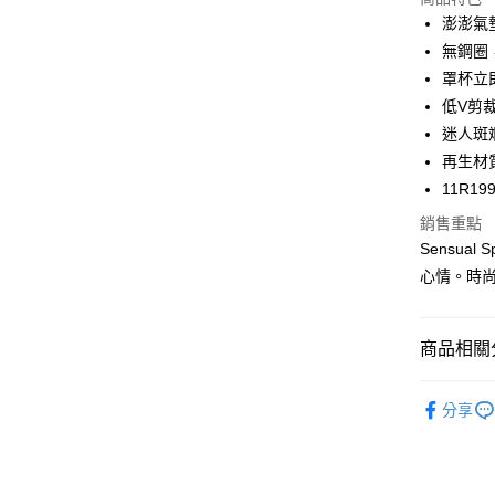
LINE Pay
澎澎氣
無鋼圈
Apple Pay
罩杯立
街口支付
低V剪
迷人斑
悠遊付
再生材
大哥付你
11R19
相關說明
銷售重點
【大哥付
AFTEE先
Sensua
1.本服務
2.付款方
相關說明
心情。時
流程，驗
【關於「A
ATM付款
完成交易
AFTEE
3.實際核
便利好安
商品相關分
4.訂單成
１．簡單
消。如遇
２．便利
運送方式
無法說明
內衣機能
３．安心
【繳款方
分享
全家取貨
度假V美胸
1.分期款
【「AFT
醒簡訊。
每筆NT$4
折$650
１．於結帳
2.透過簡
付」結帳
內衣機能
帳／街口支
付款後全
２．訂單