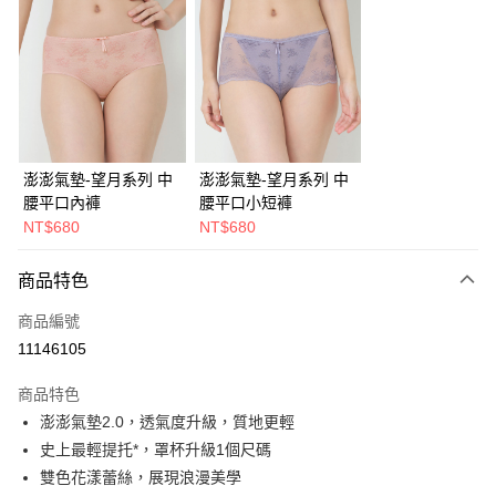
超商取貨付款
LINE Pay
Apple Pay
街口支付
悠遊付
澎澎氣墊-望月系列 中
澎澎氣墊-望月系列 中
腰平口內褲
腰平口小短褲
大哥付你分期
NT$680
NT$680
相關說明
【大哥付你分期使用說明】
AFTEE先享後付
商品特色
1.本服務由台灣大哥大提供，台灣大哥大用戶可立即使用無須另外申請。
2.付款方式選擇「大哥付你分期」，訂單成立後會自動跳轉到大哥付的交易
相關說明
商品編號
流程，驗證手機門號後，選擇欲分期的期數、繳款截止日，確認付款後即完
【關於「AFTEE先享後付」】
成交易。
ATM付款
11146105
AFTEE先享後付是「在收到商品之後才付款」的支付方式。 讓您購物簡單
3.實際核准額度、可分期數及費用金額請依後續交易確認頁面所載為準。
便利好安心！
4.訂單成立30分鐘內，如未前往確認交易或遇審核未通過，訂單將自動取
１．簡單：不需註冊會員、不需綁卡、不需儲值。
商品特色
運送方式
消。如遇「轉專審核」未通過狀況，表示未達大哥付你分期系統評分，恕無
２．便利：只要手機號碼，簡訊認證，即可結帳。
澎澎氣墊2.0，透氣度升級，質地更輕
法說明評估內容。
３．安心：先確認商品／服務後，再付款。
全家取貨付款
【繳款方式說明】
史上最輕提托*，罩杯升級1個尺碼
1.分期款項不併入電信帳單，「大哥付你分期」於每月結算日後寄送繳費提
每筆NT$45，滿NT$2,000(含以上)免運費
【「AFTEE先享後付」結帳流程】
雙色花漾蕾絲，展現浪漫美學
醒簡訊。
１．於結帳方式選擇「AFTEE先享後付」後，將跳轉至「AFTEE先享後付」