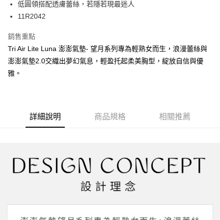
2.透過簡訊連結打開帳單後，可選擇「超商條碼／台灣大直營門市／銀行轉
低圓領搭配透膚蕾絲，若隱若現最迷人
付款後全家取貨
結帳頁面，進行簡訊認證並確認金額後，即可完成結帳。
帳／街口支付／iPASS MONEY」等通路繳費。
２．訂單成立數日內，您將收到繳費通知簡訊。
11R2042
每筆NT$45，滿NT$2,000(含以上)免運費
３．收到繳費通知簡訊後14天內，點擊此簡訊中的連結，可透過四大超商／
【注意事項】
ATM／網路銀行／等多元方式進行付款，方視為交易完成。
銷售重點
萊爾富取貨付款
1.本服務係由「台灣大哥大股份有限公司」（以下簡稱本公司）所提供，讓
※ 請注意：結帳手續完成當下不需立刻繳費，但若您需要取消訂單，請聯絡
用戶於交易時，得透過本服務購買商品或服務，並由商店將買賣／分期付款
Tri Air Lite Luna 澎澎氣墊- 望月系列專為輕熟女而生，浪漫蕾絲與
每筆NT$45，滿NT$2,000(含以上)免運費
購買商品的店家。未經商家同意取消之訂單仍視為有效，需透過AFTEE先享
買賣價金債權讓與本公司後，依約使用本公司帳單繳交帳款。
後付繳納相關費用。
澎澎氣墊2.0交織出夢幻氣息，輕盈托起柔美胸型，綻放自信與優
2.基於同意付款使用「大哥付你分期」之契約關係目的，商店將以您的個人
付款後萊爾富取貨
※ 交易是否成功請以「AFTEE先享後付 」之結帳頁面顯示為準，若有關於
雅。
資料（包含姓名、電話或地址）提供予台灣大哥大進項蒐集、處理及利用，
是否繳費成功／繳費後需取消欲退款等相關疑問，請聯繫「AFTEE先享後付
每筆NT$45，滿NT$2,000(含以上)免運費
由本公司與您本人進行分期帳單所需資料之確認、核對及更正。
客戶支援中心」
https://netprotections.freshdesk.com/support/home
3.完整用戶服務條款，請詳閱以下連結：
https://oppay.tw/userRule
7-11取貨付款
【注意事項】
１．透過由恩沛科技股份有限公司提供之「AFTEE先享後付」服務完成之交
每筆NT$55，滿NT$2,000(含以上)免運費
詳細說明
商品規格
相關推薦
易，需依本服務之必要範圍內提供個人資料，並將交易相關給付款項請求債
權轉讓予恩沛科技股份有限公司。
付款後7-11取貨
２．關於個人資料處理事宜，請瀏覽以下網址：
每筆NT$55，滿NT$2,000(含以上)免運費
https://aftee.tw/terms/#terms3
３．未成年的使用者請事先徵得法定代理人或監護人之同意方可使用
宅配
「AFTEE先享後付」，若未經同意申辦者引起之損失，本公司不負相關責
任。
每筆NT$65，滿NT$2,000(含以上)免運費
４．使用「AFTEE先享後付」時，將依據個別帳號之用戶狀況，依本公司即
時審查核予不同之上限額度；若仍有額度不足之情形，本公司將視審查結果
請求用戶進行身份認證。
５．嚴禁一人註冊多個帳號或使用他人資訊註冊。若發現惡意使用之情形，
恩沛科技股份有限公司將有權停止該用戶之使用額度並採取法律行動。