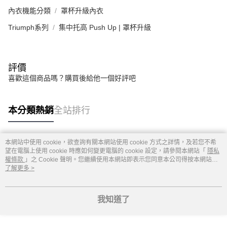
內衣機能分類
罩杯升級內衣
Triumph系列
集中托高 Push Up | 罩杯升級
評價
喜歡這個商品嗎？購買後給他一個好評吧
本分類熱銷
全站排行
本網站中使用 cookie，欲查詢有關本網站使用 cookie 方式之詳情，及若您不希
熱門標籤
望在電腦上使用 cookie 時應如何變更電腦的 cookie 設定，請參閱本網站「
隱私
權條款
」之 Cookie 聲明。您繼續使用本網站即表示您同意本公司得按本網站使
用條款之 Cookie 聲明使用 cookie。
了解更多 >
我知道了