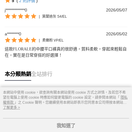
5
(
2
則評價
)
j*************0
2026/05/07
|
莫蘭迪灰 S4/EL
a********0
2026/05/02
|
柔嫩粉 VP/EL
這款FLORALE的中腰平口褲真的很舒適，質料柔軟，穿起來輕鬆自
在，實在是日常穿搭的好選擇！
本分類熱銷
全站排行
本網站中使用 cookie，欲查詢有關本網站使用 cookie 方式之詳情，及若您不希
熱門標籤
望在電腦上使用 cookie 時應如何變更電腦的 cookie 設定，請參閱本網站「
隱私
權條款
」之 Cookie 聲明。您繼續使用本網站即表示您同意本公司得按本網站使
用條款之 Cookie 聲明使用 cookie。
了解更多 >
我知道了