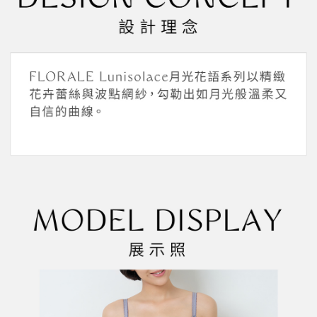
ATM／網路銀行／等多元方式進行付款，方視為交易完成。
萊爾富取貨付款
※ 請注意：結帳手續完成當下不需立刻繳費，但若您需要取消訂單，請聯絡
每筆NT$45，滿NT$2,000(含以上)免運費
購買商品的店家。未經商家同意取消之訂單仍視為有效，需透過AFTEE先享
後付繳納相關費用。
付款後萊爾富取貨
※ 交易是否成功請以「AFTEE先享後付 」之結帳頁面顯示為準，若有關於
是否繳費成功／繳費後需取消欲退款等相關疑問，請聯繫「AFTEE先享後付
每筆NT$45，滿NT$2,000(含以上)免運費
客戶支援中心」
https://netprotections.freshdesk.com/support/home
7-11取貨付款
【注意事項】
１．透過由恩沛科技股份有限公司提供之「AFTEE先享後付」服務完成之交
每筆NT$55，滿NT$2,000(含以上)免運費
易，需依本服務之必要範圍內提供個人資料，並將交易相關給付款項請求債
權轉讓予恩沛科技股份有限公司。
付款後7-11取貨
２．關於個人資料處理事宜，請瀏覽以下網址：
每筆NT$55，滿NT$2,000(含以上)免運費
https://aftee.tw/terms/#terms3
３．未成年的使用者請事先徵得法定代理人或監護人之同意方可使用
宅配
「AFTEE先享後付」，若未經同意申辦者引起之損失，本公司不負相關責
任。
每筆NT$65，滿NT$2,000(含以上)免運費
４．使用「AFTEE先享後付」時，將依據個別帳號之用戶狀況，依本公司即
時審查核予不同之上限額度；若仍有額度不足之情形，本公司將視審查結果
請求用戶進行身份認證。
５．嚴禁一人註冊多個帳號或使用他人資訊註冊。若發現惡意使用之情形，
恩沛科技股份有限公司將有權停止該用戶之使用額度並採取法律行動。