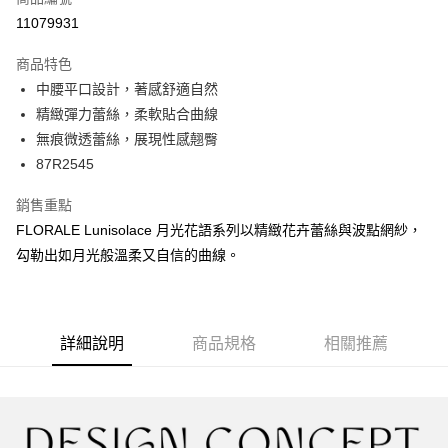
超商取貨付款
11079931
LINE Pay
商品特色
Apple Pay
中腰平口設計，著感舒適自然
精緻彈力蕾絲，柔軟貼合曲線
街口支付
無痕微透蕾絲，展現性感翹臀
悠遊付
87R2545
AFTEE先享後付
銷售重點
相關說明
FLORALE Lunisolace 月光花語系列以精緻花卉蕾絲與波點網紗，
【關於「AFTEE先享後付」】
勾勒出如月光般溫柔又自信的曲線。
ATM付款
AFTEE先享後付是「在收到商品之後才付款」的支付方式。 讓您購物簡單
便利好安心！
１．簡單：不需註冊會員、不需綁卡、不需儲值。
運送方式
２．便利：只要手機號碼，簡訊認證，即可結帳。
３．安心：先確認商品／服務後，再付款。
全家取貨付款
詳細說明
商品規格
相關推薦
每筆NT$45，滿NT$2,000(含以上)免運費
【「AFTEE先享後付」結帳流程】
１．於結帳方式選擇「AFTEE先享後付」後，將跳轉至「AFTEE先享後付」
付款後全家取貨
結帳頁面，進行簡訊認證並確認金額後，即可完成結帳。
２．訂單成立數日內，您將收到繳費通知簡訊。
每筆NT$45，滿NT$2,000(含以上)免運費
３．收到繳費通知簡訊後14天內，點擊此簡訊中的連結，可透過四大超商／