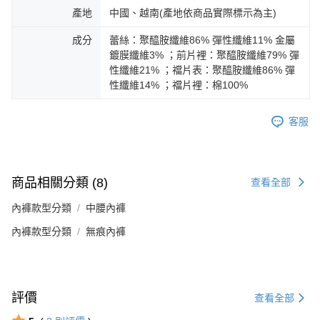
產地
中國、越南(產地依商品實際標示為主)
成分
蕾絲：聚醯胺纖維86% 彈性纖維11% 金屬
鍍膜纖維3% ；前片裡：聚醯胺纖維79% 彈
性纖維21% ；襠片表：聚醯胺纖維86% 彈
性纖維14% ；襠片裡：棉100%
客服
商品相關分類 (8)
查看全部
內褲款型分類
中腰內褲
內褲款型分類
無痕內褲
評價
查看全部