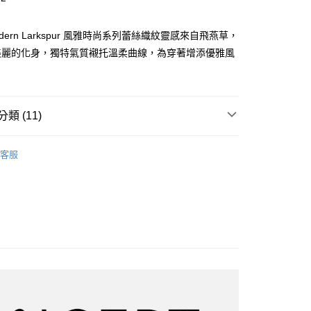
 Modern Larkspur 風雅時尚系列蕾絲織紋靈感來自飛燕草，
美麗的化身，獨特氣質襯托溫柔曲線，為穿著增添優雅風
分期
你分期使用說明】
享後付
由台灣大哥大提供，台灣大哥大用戶可立即使用無須另外申請。
類 (11)
式選擇「大哥付你分期」，訂單成立後會自動跳轉到大哥付的交易
證手機門號後，選擇欲分期的期數、繳款截止日，確認付款後即
FTEE先享後付」】
分類
。
罩杯升級內衣
先享後付是「在收到商品之後才付款」的支付方式。 讓您購物簡單
客服
准額度、可分期數及費用金額請依後續交易確認頁面所載為準。
心！
️ 熱銷無鋼圈5折起
零感無鋼圈🍃第2件1折．滿額再
立30分鐘內，如未前往確認交易或遇審核未通過，訂單將自動取
：不需註冊會員、不需綁卡、不需儲值。
「轉專審核」未通過狀況，表示未達大哥付你分期系統評分，恕
：只要手機號碼，簡訊認證，即可結帳。
評估內容。
：先確認商品／服務後，再付款。
B 罩杯內衣
式說明】
付款
項不併入電信帳單，「大哥付你分期」於每月結算日後寄送繳費提
EE先享後付」結帳流程】
C 罩杯內衣
5，滿NT$2,000(含以上)免運費
方式選擇「AFTEE先享後付」後，將跳轉至「AFTEE先享後
訊連結打開帳單後，可選擇「超商條碼／台灣大直營門市／銀行轉
頁面，進行簡訊認證並確認金額後，即可完成結帳。
成套小褲加購34折起
付／iPASS MONEY」等通路繳費。
家取貨
成立數日內，您將收到繳費通知簡訊。
費通知簡訊後14天內，點擊此簡訊中的連結，可透過四大超商
上市
5，滿NT$2,000(含以上)免運費
項】
網路銀行／等多元方式進行付款，方視為交易完成。
係由「台灣大哥大股份有限公司」（以下簡稱本公司）所提供，讓
分類
蕾絲內衣
：結帳手續完成當下不需立刻繳費，但若您需要取消訂單，請聯
貨付款
易時，得透過本服務購買商品或服務，並由商店將買賣／分期付
的店家。未經商家同意取消之訂單仍視為有效，需透過AFTEE