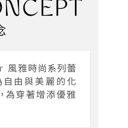
分類
金債權讓與本公司後，依約使用本公司帳單繳交帳款。
鋼圈內衣
繳納相關費用。
5，滿NT$2,000(含以上)免運費
意付款使用「大哥付你分期」之契約關係目的，商店將以您的個人
否成功請以「AFTEE先享後付 」之結帳頁面顯示為準，若有關於
粉紅色內衣褲
含姓名、電話或地址）提供予台灣大哥大進項蒐集、處理及利
功／繳費後需取消欲退款等相關疑問，請聯繫「AFTEE先享後
爾富取貨
公司與您本人進行分期帳單所需資料之確認、核對及更正。
援中心」
https://netprotections.freshdesk.com/support/home
紫色內衣褲
5，滿NT$2,000(含以上)免運費
戶服務條款，請詳閱以下連結：
https://oppay.tw/userRule
項】
️ 熱銷無鋼圈5折起
輕盈美胸 | 全館滿額折$650
付款
恩沛科技股份有限公司提供之「AFTEE先享後付」服務完成之
依本服務之必要範圍內提供個人資料，並將交易相關給付款項請
5，滿NT$2,000(含以上)免運費
讓予恩沛科技股份有限公司。
個人資料處理事宜，請瀏覽以下網址：
1取貨
ee.tw/terms/#terms3
5，滿NT$2,000(含以上)免運費
年的使用者請事先徵得法定代理人或監護人之同意方可使用
E先享後付」，若未經同意申辦者引起之損失，本公司不負相關責
AFTEE先享後付」時，將依據個別帳號之用戶狀況，依本公司
5，滿NT$2,000(含以上)免運費
核予不同之上限額度；若仍有額度不足之情形，本公司將視審查
用戶進行身份認證。
一人註冊多個帳號或使用他人資訊註冊。若發現惡意使用之情
科技股份有限公司將有權停止該用戶之使用額度並採取法律行