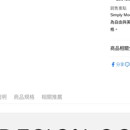
街口支付
銷售重點
Simply
悠遊付
為自由與
大哥付你
格。
相關說明
【大哥付
AFTEE先
1.本服務
商品相關分
2.付款方
相關說明
流程，驗
【關於「A
ATM付款
內衣機能
完成交易
AFTEE
分享
3.實際核
便利好安
度假V美胸
4.訂單成
１．簡單
折$650
消。如遇
２．便利
運送方式
無法說明
３．安心
罩杯分類
【繳款方
全家取貨
1.分期款
【「AFT
罩杯分類
醒簡訊。
說明
商品規格
相關推薦
每筆NT$4
１．於結帳
2.透過簡
付」結帳
首購專屬
帳／街口支
付款後全
２．訂單
３．收到繳
本月新品
每筆NT$4
【注意事
／ATM／
1.本服務
內衣機能
※ 請注意
萊爾富取
用戶於交
絡購買商品