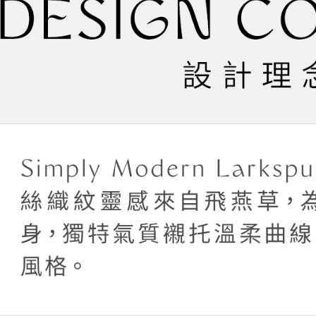
內衣機能
款買賣價
先享後付
每筆NT$4
2.基於同
※ 交易是
顏色分類
資料（包
是否繳費成
付款後萊
用，由本
付客戶支
顏色分類
每筆NT$4
3.完整用
【注意事
度假V美胸
7-11取貨
１．透過由
交易，需
每筆NT$5
求債權轉
２．關於
付款後7-1
https://aft
每筆NT$5
３．未成
「AFTE
宅配
任。
４．使用「
每筆NT$6
即時審查
結果請求
５．嚴禁
形，恩沛
動。