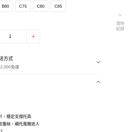
B80
C75
C80
C85
清除
紀錄
送方式
2,000免運
次付款
付款
計，穩定支撐托高
紋蕾絲，襯托風雅迷人
62