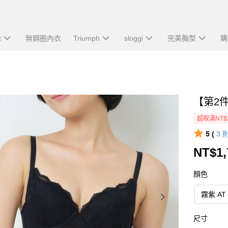
t
無鋼圈內衣
Triumph
sloggi
完美胸型
購
【第2
超取滿NT$
5 (
3
NT$1,
顏色
霧紫 AT
尺寸