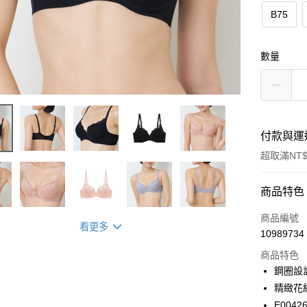
B75
數量
付款與運
超取滿NT$
付款方式
商品特色
信用卡一
商品編號
看更多
10989734
超商取貨
商品特色
LINE Pay
鋼圈設
精緻花
Apple Pay
E0042