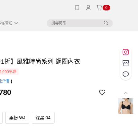
0
物須知
件1折】風雅時尚系列 鋼圈內衣
2,000免運
則評價
)
780
柔粉 WJ
深黑 04