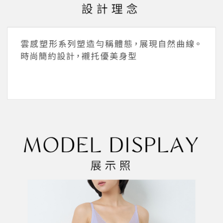
帳／街口支付／iPASS MONEY」等通路繳費。
２．訂單成立數日內，您將收到繳費通知簡訊。
每筆NT$45，滿NT$2,000(含以上)免運費
３．收到繳費通知簡訊後14天內，點擊此簡訊中的連結，可透過四大超商／
【注意事項】
ATM／網路銀行／等多元方式進行付款，方視為交易完成。
萊爾富取貨付款
1.本服務係由「台灣大哥大股份有限公司」（以下簡稱本公司）所提供，讓
※ 請注意：結帳手續完成當下不需立刻繳費，但若您需要取消訂單，請聯絡
用戶於交易時，得透過本服務購買商品或服務，並由商店將買賣／分期付款
每筆NT$45，滿NT$2,000(含以上)免運費
購買商品的店家。未經商家同意取消之訂單仍視為有效，需透過AFTEE先享
買賣價金債權讓與本公司後，依約使用本公司帳單繳交帳款。
後付繳納相關費用。
2.基於同意付款使用「大哥付你分期」之契約關係目的，商店將以您的個人
付款後萊爾富取貨
※ 交易是否成功請以「AFTEE先享後付 」之結帳頁面顯示為準，若有關於
資料（包含姓名、電話或地址）提供予台灣大哥大進項蒐集、處理及利用，
是否繳費成功／繳費後需取消欲退款等相關疑問，請聯繫「AFTEE先享後付
每筆NT$45，滿NT$2,000(含以上)免運費
由本公司與您本人進行分期帳單所需資料之確認、核對及更正。
客戶支援中心」
https://netprotections.freshdesk.com/support/home
3.完整用戶服務條款，請詳閱以下連結：
https://oppay.tw/userRule
7-11取貨付款
【注意事項】
１．透過由恩沛科技股份有限公司提供之「AFTEE先享後付」服務完成之交
每筆NT$55，滿NT$2,000(含以上)免運費
易，需依本服務之必要範圍內提供個人資料，並將交易相關給付款項請求債
權轉讓予恩沛科技股份有限公司。
付款後7-11取貨
２．關於個人資料處理事宜，請瀏覽以下網址：
每筆NT$55，滿NT$2,000(含以上)免運費
https://aftee.tw/terms/#terms3
３．未成年的使用者請事先徵得法定代理人或監護人之同意方可使用
宅配
「AFTEE先享後付」，若未經同意申辦者引起之損失，本公司不負相關責
任。
每筆NT$65，滿NT$2,000(含以上)免運費
４．使用「AFTEE先享後付」時，將依據個別帳號之用戶狀況，依本公司即
時審查核予不同之上限額度；若仍有額度不足之情形，本公司將視審查結果
請求用戶進行身份認證。
５．嚴禁一人註冊多個帳號或使用他人資訊註冊。若發現惡意使用之情形，
恩沛科技股份有限公司將有權停止該用戶之使用額度並採取法律行動。