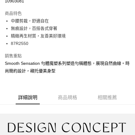
10903081
LINE Pay
商品特色
Apple Pay
中腰剪裁，舒適自在
無痕設計，百搭各式穿著
街口支付
精緻再生材質，友善美好環境
悠遊付
87R2550
大哥付你分期
銷售重點
相關說明
Smooth Sensation 勻體魔塑系列塑造勻稱體態，展現自然曲線。時
【大哥付你分期使用說明】
尚簡約設計，襯托優美身型
AFTEE先享後付
1.本服務由台灣大哥大提供，台灣大哥大用戶可立即使用無須另外申請。
2.付款方式選擇「大哥付你分期」，訂單成立後會自動跳轉到大哥付的交易
相關說明
流程，驗證手機門號後，選擇欲分期的期數、繳款截止日，確認付款後即完
【關於「AFTEE先享後付」】
成交易。
ATM付款
AFTEE先享後付是「在收到商品之後才付款」的支付方式。 讓您購物簡單
3.實際核准額度、可分期數及費用金額請依後續交易確認頁面所載為準。
便利好安心！
詳細說明
商品規格
相關推薦
4.訂單成立30分鐘內，如未前往確認交易或遇審核未通過，訂單將自動取
１．簡單：不需註冊會員、不需綁卡、不需儲值。
運送方式
消。如遇「轉專審核」未通過狀況，表示未達大哥付你分期系統評分，恕無
２．便利：只要手機號碼，簡訊認證，即可結帳。
法說明評估內容。
３．安心：先確認商品／服務後，再付款。
全家取貨付款
【繳款方式說明】
1.分期款項不併入電信帳單，「大哥付你分期」於每月結算日後寄送繳費提
每筆NT$45，滿NT$2,000(含以上)免運費
【「AFTEE先享後付」結帳流程】
醒簡訊。
１．於結帳方式選擇「AFTEE先享後付」後，將跳轉至「AFTEE先享後付」
2.透過簡訊連結打開帳單後，可選擇「超商條碼／台灣大直營門市／銀行轉
付款後全家取貨
結帳頁面，進行簡訊認證並確認金額後，即可完成結帳。