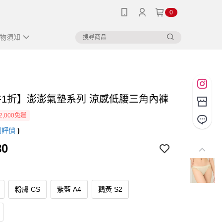
0
物須知
件1折】澎澎氣墊系列 涼感低腰三角內褲
2,000免運
則評價
)
80
粉膚 CS
紫藍 A4
鵝黃 S2