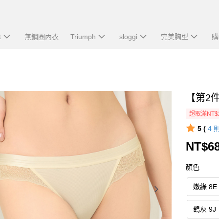
t
無鋼圈內衣
Triumph
sloggi
完美胸型
購
【第2
超取滿NT$
5 (
4
NT$6
顏色
嫩綠 8E
鴿灰 9J