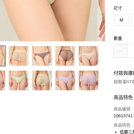
尺寸
M
數量
付款與運
超取滿NT$
付款方式
商品特色
信用卡一
商品編號
10613741
超商取貨
商品特色
LINE Pay
低腰三