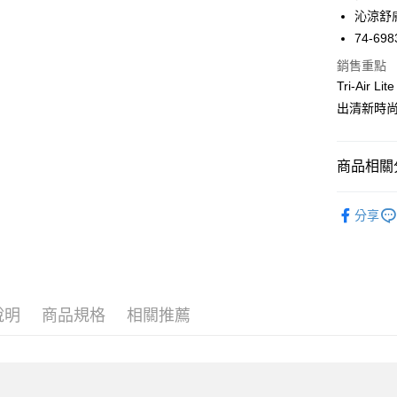
沁涼舒
Apple Pay
74-698
街口支付
銷售重點
Tri-Ai
悠遊付
出清新時
大哥付你
相關說明
【大哥付
商品相關分
AFTEE先
1.本服務
2.付款方
相關說明
內褲款型
流程，驗
【關於「A
分享
ATM付款
完成交易
AFTEE
度假V美胸
3.實際核
便利好安
折$650
4.訂單成
１．簡單
消。如遇
２．便利
內褲款型
運送方式
無法說明
３．安心
【繳款方
度假V美胸
全家取貨
說明
商品規格
相關推薦
1.分期款
【「AFT
醒簡訊。
每筆NT$4
１．於結帳
2.透過簡
付」結帳
帳／街口支
付款後全
２．訂單
３．收到繳
每筆NT$4