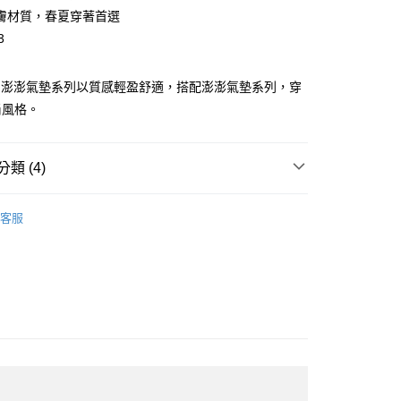
膚材質，春夏穿著首選
3
r Lite 澎澎氣墊系列以質感輕盈舒適，搭配澎澎氣墊系列，穿
尚風格。
分期
你分期使用說明】
類 (4)
享後付
由台灣大哥大提供，台灣大哥大用戶可立即使用無須另外申請。
式選擇「大哥付你分期」，訂單成立後會自動跳轉到大哥付的交易
分類
低腰內褲
證手機門號後，選擇欲分期的期數、繳款截止日，確認付款後即
FTEE先享後付」】
客服
。
先享後付是「在收到商品之後才付款」的支付方式。 讓您購物簡單
️ 熱銷無鋼圈5折起
零感無鋼圈🍃第2件1折．滿額再
准額度、可分期數及費用金額請依後續交易確認頁面所載為準。
心！
立30分鐘內，如未前往確認交易或遇審核未通過，訂單將自動取
：不需註冊會員、不需綁卡、不需儲值。
「轉專審核」未通過狀況，表示未達大哥付你分期系統評分，恕
：只要手機號碼，簡訊認證，即可結帳。
分類
涼感內褲
評估內容。
：先確認商品／服務後，再付款。
式說明】
️ 熱銷無鋼圈5折起
輕盈美胸 | 全館滿額折$650
付款
項不併入電信帳單，「大哥付你分期」於每月結算日後寄送繳費提
EE先享後付」結帳流程】
5，滿NT$2,000(含以上)免運費
方式選擇「AFTEE先享後付」後，將跳轉至「AFTEE先享後
訊連結打開帳單後，可選擇「超商條碼／台灣大直營門市／銀行轉
頁面，進行簡訊認證並確認金額後，即可完成結帳。
付／iPASS MONEY」等通路繳費。
家取貨
成立數日內，您將收到繳費通知簡訊。
費通知簡訊後14天內，點擊此簡訊中的連結，可透過四大超商
5，滿NT$2,000(含以上)免運費