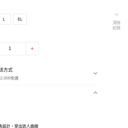
L
EL
清除
紀錄
送方式
2,000免運
次付款
付款
角設計，穿出迷人曲線