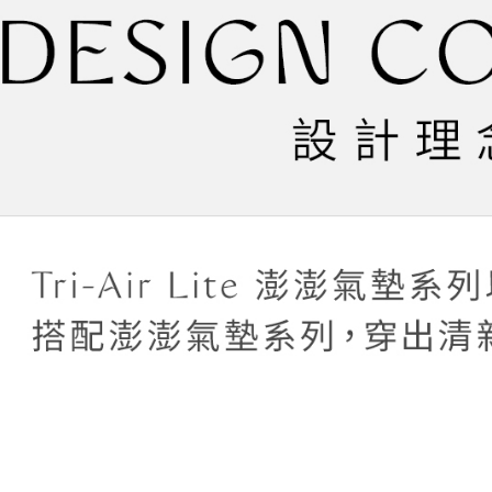
【注意事
／ATM／
1.本服務
※ 請注意
萊爾富取
用戶於交
絡購買商品
款買賣價
先享後付
每筆NT$4
2.基於同
※ 交易是
資料（包
是否繳費成
付款後萊
用，由本
付客戶支
每筆NT$4
3.完整用
【注意事
7-11取貨
１．透過由
交易，需
每筆NT$5
求債權轉
２．關於
付款後7-1
https://aft
每筆NT$5
３．未成
「AFTE
宅配
任。
４．使用「
每筆NT$6
即時審查
結果請求
５．嚴禁
形，恩沛
動。