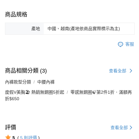
商品規格
產地
中國、越南(產地依商品實際標示為主)
客服
商品相關分類 (3)
查看全部
內褲款型分類
中腰內褲
度假V美胸🏖️ 熱銷無鋼圈5折起
零感無鋼圈🍃第2件1折．滿額再
折$650
評價
查看全部
5
(
5
則評價
)