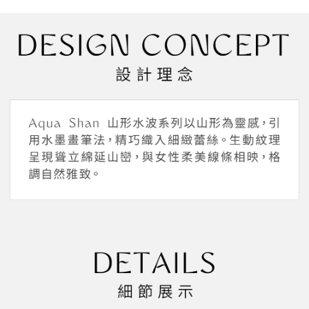
１．於結帳方式選擇「AFTEE先享後付」後，將跳轉至「AFTEE先享後付」
2.透過簡訊連結打開帳單後，可選擇「超商條碼／台灣大直營門市／銀行轉
付款後全家取貨
結帳頁面，進行簡訊認證並確認金額後，即可完成結帳。
帳／街口支付／iPASS MONEY」等通路繳費。
２．訂單成立數日內，您將收到繳費通知簡訊。
每筆NT$45，滿NT$2,000(含以上)免運費
３．收到繳費通知簡訊後14天內，點擊此簡訊中的連結，可透過四大超商／
【注意事項】
ATM／網路銀行／等多元方式進行付款，方視為交易完成。
萊爾富取貨付款
1.本服務係由「台灣大哥大股份有限公司」（以下簡稱本公司）所提供，讓
※ 請注意：結帳手續完成當下不需立刻繳費，但若您需要取消訂單，請聯絡
用戶於交易時，得透過本服務購買商品或服務，並由商店將買賣／分期付款
每筆NT$45，滿NT$2,000(含以上)免運費
購買商品的店家。未經商家同意取消之訂單仍視為有效，需透過AFTEE先享
買賣價金債權讓與本公司後，依約使用本公司帳單繳交帳款。
後付繳納相關費用。
2.基於同意付款使用「大哥付你分期」之契約關係目的，商店將以您的個人
付款後萊爾富取貨
※ 交易是否成功請以「AFTEE先享後付 」之結帳頁面顯示為準，若有關於
資料（包含姓名、電話或地址）提供予台灣大哥大進項蒐集、處理及利用，
是否繳費成功／繳費後需取消欲退款等相關疑問，請聯繫「AFTEE先享後付
每筆NT$45，滿NT$2,000(含以上)免運費
由本公司與您本人進行分期帳單所需資料之確認、核對及更正。
客戶支援中心」
https://netprotections.freshdesk.com/support/home
3.完整用戶服務條款，請詳閱以下連結：
https://oppay.tw/userRule
7-11取貨付款
【注意事項】
１．透過由恩沛科技股份有限公司提供之「AFTEE先享後付」服務完成之交
每筆NT$55，滿NT$2,000(含以上)免運費
易，需依本服務之必要範圍內提供個人資料，並將交易相關給付款項請求債
權轉讓予恩沛科技股份有限公司。
付款後7-11取貨
２．關於個人資料處理事宜，請瀏覽以下網址：
每筆NT$55，滿NT$2,000(含以上)免運費
https://aftee.tw/terms/#terms3
３．未成年的使用者請事先徵得法定代理人或監護人之同意方可使用
宅配
「AFTEE先享後付」，若未經同意申辦者引起之損失，本公司不負相關責
任。
每筆NT$65，滿NT$2,000(含以上)免運費
４．使用「AFTEE先享後付」時，將依據個別帳號之用戶狀況，依本公司即
時審查核予不同之上限額度；若仍有額度不足之情形，本公司將視審查結果
請求用戶進行身份認證。
５．嚴禁一人註冊多個帳號或使用他人資訊註冊。若發現惡意使用之情形，