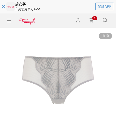
黛安芬
開啟APP
立刻使用官方APP
0
1
/
10