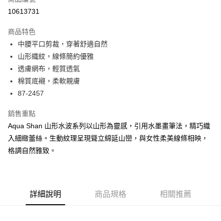
超商取貨付款
10613731
LINE Pay
商品特色
Apple Pay
中腰平口剪裁，穿著舒適自然
山形織紋，線條簡約優雅
街口支付
透膚網布，輕質透氣
悠遊付
棉質底襯，柔軟親膚
87-2457
大哥付你分期
相關說明
銷售重點
【大哥付你分期使用說明】
Aqua Shan 山形水波系列以山形為靈感，引用水墨畫筆法，精巧織
AFTEE先享後付
1.本服務由台灣大哥大提供，台灣大哥大用戶可立即使用無須另外申請。
2.付款方式選擇「大哥付你分期」，訂單成立後會自動跳轉到大哥付的交易
入細緻蕾絲。生動紋理呈現聳立綿延山巒，與女性柔美線條相映，
相關說明
流程，驗證手機門號後，選擇欲分期的期數、繳款截止日，確認付款後即完
格調自然雅致。
【關於「AFTEE先享後付」】
成交易。
ATM付款
AFTEE先享後付是「在收到商品之後才付款」的支付方式。 讓您購物簡單
3.實際核准額度、可分期數及費用金額請依後續交易確認頁面所載為準。
便利好安心！
4.訂單成立30分鐘內，如未前往確認交易或遇審核未通過，訂單將自動取
１．簡單：不需註冊會員、不需綁卡、不需儲值。
運送方式
消。如遇「轉專審核」未通過狀況，表示未達大哥付你分期系統評分，恕無
２．便利：只要手機號碼，簡訊認證，即可結帳。
法說明評估內容。
詳細說明
商品規格
相關推薦
３．安心：先確認商品／服務後，再付款。
全家取貨付款
【繳款方式說明】
1.分期款項不併入電信帳單，「大哥付你分期」於每月結算日後寄送繳費提
每筆NT$45，滿NT$2,000(含以上)免運費
【「AFTEE先享後付」結帳流程】
醒簡訊。