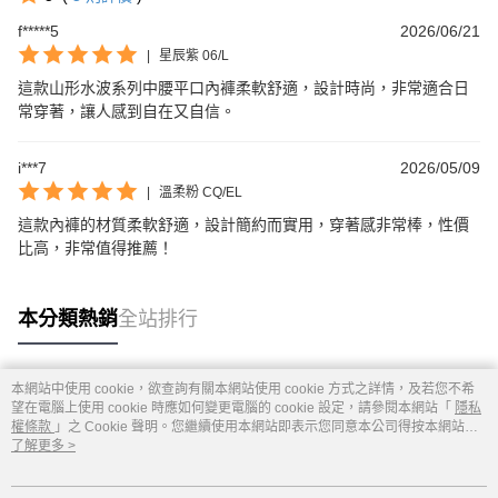
f*****5
2026/06/21
|
星辰紫 06/L
這款山形水波系列中腰平口內褲柔軟舒適，設計時尚，非常適合日
常穿著，讓人感到自在又自信。
i***7
2026/05/09
|
溫柔粉 CQ/EL
這款內褲的材質柔軟舒適，設計簡約而實用，穿著感非常棒，性價
比高，非常值得推薦！
本分類熱銷
全站排行
本網站中使用 cookie，欲查詢有關本網站使用 cookie 方式之詳情，及若您不希
熱門標籤
望在電腦上使用 cookie 時應如何變更電腦的 cookie 設定，請參閱本網站「
隱私
權條款
」之 Cookie 聲明。您繼續使用本網站即表示您同意本公司得按本網站使
用條款之 Cookie 聲明使用 cookie。
了解更多 >