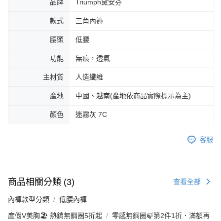
品牌
Triumph黛安芬
款式
三角內褲
腰頭
低腰
功能
無痕，透氣
主材質
人造纖維
產地
中國、越南(產地依商品實際標示為主)
顏色
迷霧灰 7C
客服
商品相關分類 (3)
查看全部
內褲款型分類
低腰內褲
度假V美胸🏖️ 熱銷無鋼圈5折起
零感無鋼圈🍃第2件1折．滿額再