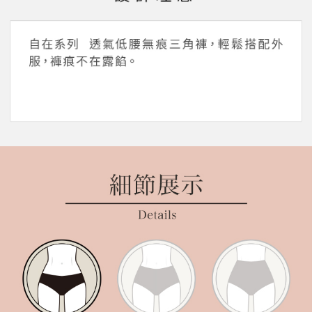
帳／街口支付／iPASS MONEY」等通路繳費。
２．訂單成立數日內，您將收到繳費通知簡訊。
每筆NT$45，滿NT$2,000(含以上)免運費
３．收到繳費通知簡訊後14天內，點擊此簡訊中的連結，可透過四大超商／
【注意事項】
ATM／網路銀行／等多元方式進行付款，方視為交易完成。
萊爾富取貨付款
1.本服務係由「台灣大哥大股份有限公司」（以下簡稱本公司）所提供，讓
※ 請注意：結帳手續完成當下不需立刻繳費，但若您需要取消訂單，請聯絡
用戶於交易時，得透過本服務購買商品或服務，並由商店將買賣／分期付款
每筆NT$45，滿NT$2,000(含以上)免運費
購買商品的店家。未經商家同意取消之訂單仍視為有效，需透過AFTEE先享
買賣價金債權讓與本公司後，依約使用本公司帳單繳交帳款。
後付繳納相關費用。
2.基於同意付款使用「大哥付你分期」之契約關係目的，商店將以您的個人
付款後萊爾富取貨
※ 交易是否成功請以「AFTEE先享後付 」之結帳頁面顯示為準，若有關於
資料（包含姓名、電話或地址）提供予台灣大哥大進項蒐集、處理及利用，
是否繳費成功／繳費後需取消欲退款等相關疑問，請聯繫「AFTEE先享後付
每筆NT$45，滿NT$2,000(含以上)免運費
由本公司與您本人進行分期帳單所需資料之確認、核對及更正。
客戶支援中心」
https://netprotections.freshdesk.com/support/home
3.完整用戶服務條款，請詳閱以下連結：
https://oppay.tw/userRule
7-11取貨付款
【注意事項】
１．透過由恩沛科技股份有限公司提供之「AFTEE先享後付」服務完成之交
每筆NT$55，滿NT$2,000(含以上)免運費
易，需依本服務之必要範圍內提供個人資料，並將交易相關給付款項請求債
權轉讓予恩沛科技股份有限公司。
付款後7-11取貨
２．關於個人資料處理事宜，請瀏覽以下網址：
每筆NT$55，滿NT$2,000(含以上)免運費
https://aftee.tw/terms/#terms3
３．未成年的使用者請事先徵得法定代理人或監護人之同意方可使用
宅配
「AFTEE先享後付」，若未經同意申辦者引起之損失，本公司不負相關責
任。
每筆NT$65，滿NT$2,000(含以上)免運費
４．使用「AFTEE先享後付」時，將依據個別帳號之用戶狀況，依本公司即
時審查核予不同之上限額度；若仍有額度不足之情形，本公司將視審查結果
請求用戶進行身份認證。
５．嚴禁一人註冊多個帳號或使用他人資訊註冊。若發現惡意使用之情形，
恩沛科技股份有限公司將有權停止該用戶之使用額度並採取法律行動。