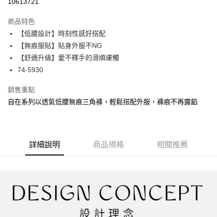
10613721
LINE Pay
商品特色
Apple Pay
【低腰設計】時刻性感好搭配
【無痕服貼】貼身外服不NG
街口支付
【舒適升級】愛不釋手的滑順膚觸
悠遊付
74-5930
大哥付你分期
銷售重點
相關說明
自在系列以透氣低腰無痕三角褲，輕鬆搭配外服，褲痕不再露餡
【大哥付你分期使用說明】
AFTEE先享後付
1.本服務由台灣大哥大提供，台灣大哥大用戶可立即使用無須另外申請。
2.付款方式選擇「大哥付你分期」，訂單成立後會自動跳轉到大哥付的交易
相關說明
流程，驗證手機門號後，選擇欲分期的期數、繳款截止日，確認付款後即完
【關於「AFTEE先享後付」】
成交易。
詳細說明
商品規格
相關推薦
ATM付款
AFTEE先享後付是「在收到商品之後才付款」的支付方式。 讓您購物簡單
3.實際核准額度、可分期數及費用金額請依後續交易確認頁面所載為準。
便利好安心！
4.訂單成立30分鐘內，如未前往確認交易或遇審核未通過，訂單將自動取
１．簡單：不需註冊會員、不需綁卡、不需儲值。
運送方式
消。如遇「轉專審核」未通過狀況，表示未達大哥付你分期系統評分，恕無
２．便利：只要手機號碼，簡訊認證，即可結帳。
法說明評估內容。
３．安心：先確認商品／服務後，再付款。
全家取貨付款
【繳款方式說明】
1.分期款項不併入電信帳單，「大哥付你分期」於每月結算日後寄送繳費提
每筆NT$45，滿NT$2,000(含以上)免運費
【「AFTEE先享後付」結帳流程】
醒簡訊。
１．於結帳方式選擇「AFTEE先享後付」後，將跳轉至「AFTEE先享後付」
2.透過簡訊連結打開帳單後，可選擇「超商條碼／台灣大直營門市／銀行轉
付款後全家取貨
結帳頁面，進行簡訊認證並確認金額後，即可完成結帳。