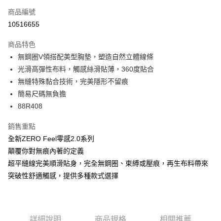
商品編號
超商取貨付款
10516655
LINE Pay
商品特色
Apple Pay
無鋼圈V領搭配美型胸墊，塑造自然立體線條
光滑高彈性布料，觸感絲滑貼薄，360度貼合
街口支付
無縫特殊黏合技術，完美隱形不留痕
悠遊付
簡易尺碼無負擔
88R408
大哥付你分期
相關說明
銷售重點
【大哥付你分期使用說明】
全新ZERO Feel零感2.0系列
AFTEE先享後付
1.本服務由台灣大哥大提供，台灣大哥大用戶可立即使用無須另外申請。
2.付款方式選擇「大哥付你分期」，訂單成立後會自動跳轉到大哥付的交易
顛覆你對無痕內著的定義
相關說明
流程，驗證手機門號後，選擇欲分期的期數、繳款截止日，確認付款後即完
超平縫線完美順滑貼身，完全無鋼圈、束縛或壓痕，再生布料帶來
【關於「AFTEE先享後付」】
成交易。
ATM付款
AFTEE先享後付是「在收到商品之後才付款」的支付方式。 讓您購物簡單
突破性舒適觸感，提供多種款式選擇
3.實際核准額度、可分期數及費用金額請依後續交易確認頁面所載為準。
便利好安心！
4.訂單成立30分鐘內，如未前往確認交易或遇審核未通過，訂單將自動取
１．簡單：不需註冊會員、不需綁卡、不需儲值。
運送方式
消。如遇「轉專審核」未通過狀況，表示未達大哥付你分期系統評分，恕無
２．便利：只要手機號碼，簡訊認證，即可結帳。
法說明評估內容。
３．安心：先確認商品／服務後，再付款。
全家取貨付款
【繳款方式說明】
詳細說明
商品規格
相關推薦