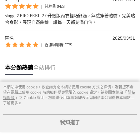
|
純粹黑 04/S
sloggi ZERO FEEL 2.0升級版內衣輕巧舒適，無感穿著體驗，完美貼
合身形，展現自然曲線，讓每一天都充滿自信。
匿名
2025/03/31
|
香濃咖啡糖 FF/S
本分類熱銷
全站排行
本網站中使用 cookie，欲查詢有關本網站使用 cookie 方式之詳情，及若您不希
熱門標籤
望在電腦上使用 cookie 時應如何變更電腦的 cookie 設定，請參閱本網站「
隱私
權條款
」之 Cookie 聲明。您繼續使用本網站即表示您同意本公司得按本網站使
用條款之 Cookie 聲明使用 cookie。
了解更多 >
我知道了