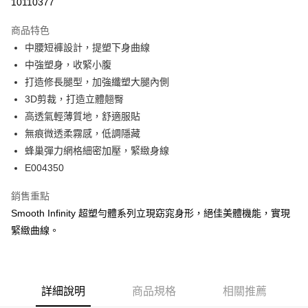
10110377
LINE Pay
商品特色
Apple Pay
中腰短褲設計，提塑下身曲線
中強塑身，收緊小腹
街口支付
打造修長腿型，加強纖塑大腿內側
悠遊付
3D剪裁，打造立體翹臀
高透氣輕薄質地，舒適服貼
大哥付你分期
無痕微透柔霧感，低調隱藏
相關說明
蜂巢彈力網格細密加壓，緊緻身線
【大哥付你分期使用說明】
AFTEE先享後付
1.本服務由台灣大哥大提供，台灣大哥大用戶可立即使用無須另外申請。
E004350
2.付款方式選擇「大哥付你分期」，訂單成立後會自動跳轉到大哥付的交易
相關說明
流程，驗證手機門號後，選擇欲分期的期數、繳款截止日，確認付款後即完
銷售重點
【關於「AFTEE先享後付」】
成交易。
ATM付款
AFTEE先享後付是「在收到商品之後才付款」的支付方式。 讓您購物簡單
Smooth Infinity 超塑勻體系列立現窈窕身形，絕佳美體機能，實現
3.實際核准額度、可分期數及費用金額請依後續交易確認頁面所載為準。
便利好安心！
4.訂單成立30分鐘內，如未前往確認交易或遇審核未通過，訂單將自動取
緊緻曲線。
１．簡單：不需註冊會員、不需綁卡、不需儲值。
運送方式
消。如遇「轉專審核」未通過狀況，表示未達大哥付你分期系統評分，恕無
２．便利：只要手機號碼，簡訊認證，即可結帳。
法說明評估內容。
３．安心：先確認商品／服務後，再付款。
全家取貨付款
【繳款方式說明】
1.分期款項不併入電信帳單，「大哥付你分期」於每月結算日後寄送繳費提
每筆NT$45，滿NT$2,000(含以上)免運費
【「AFTEE先享後付」結帳流程】
醒簡訊。
詳細說明
商品規格
相關推薦
１．於結帳方式選擇「AFTEE先享後付」後，將跳轉至「AFTEE先享後付」
2.透過簡訊連結打開帳單後，可選擇「超商條碼／台灣大直營門市／銀行轉
付款後全家取貨
結帳頁面，進行簡訊認證並確認金額後，即可完成結帳。