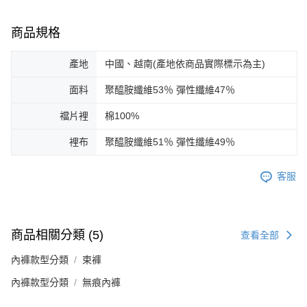
商品規格
產地
中國、越南(產地依商品實際標示為主)
面料
聚醯胺纖維53％ 彈性纖維47％
襠片裡
棉100%
裡布
聚醯胺纖維51％ 彈性纖維49％
客服
商品相關分類 (5)
查看全部
內褲款型分類
束褲
內褲款型分類
無痕內褲