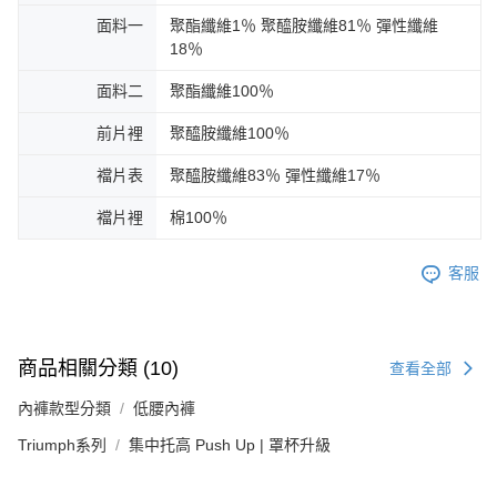
面料一
聚酯纖維1％ 聚醯胺纖維81％ 彈性纖維
18％
面料二
聚酯纖維100％
前片裡
聚醯胺纖維100％
襠片表
聚醯胺纖維83％ 彈性纖維17％
襠片裡
棉100％
客服
商品相關分類 (10)
查看全部
內褲款型分類
低腰內褲
Triumph系列
集中托高 Push Up | 罩杯升級