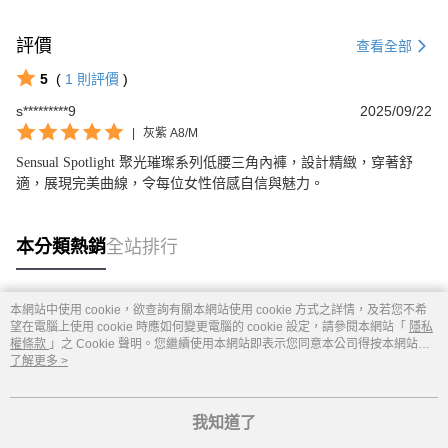
評價
查看全部
5
(
1
則評價
)
s*********9
2025/09/22
|
灰紫 A8/M
Sensual Spotlight 聚光璀璨系列低腰三角內褲，設計精緻，穿著舒
適，展現完美曲線，令每位女性倍感自信與魅力。
本分類熱銷
全站排行
本網站中使用 cookie，欲查詢有關本網站使用 cookie 方式之詳情，及若您不希
熱門標籤
望在電腦上使用 cookie 時應如何變更電腦的 cookie 設定，請參閱本網站「
隱私
權條款
」之 Cookie 聲明。您繼續使用本網站即表示您同意本公司得按本網站使
用條款之 Cookie 聲明使用 cookie。
了解更多 >
我知道了