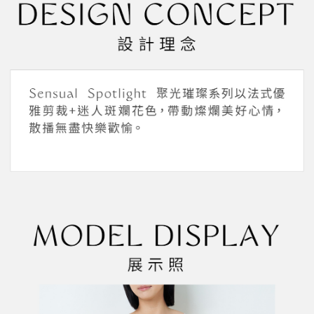
１．於結帳方式選擇「AFTEE先享後付」後，將跳轉至「AFTEE先享後付」
2.透過簡訊連結打開帳單後，可選擇「超商條碼／台灣大直營門市／銀行轉
付款後全家取貨
結帳頁面，進行簡訊認證並確認金額後，即可完成結帳。
帳／街口支付／iPASS MONEY」等通路繳費。
２．訂單成立數日內，您將收到繳費通知簡訊。
每筆NT$45，滿NT$2,000(含以上)免運費
３．收到繳費通知簡訊後14天內，點擊此簡訊中的連結，可透過四大超商／
【注意事項】
ATM／網路銀行／等多元方式進行付款，方視為交易完成。
萊爾富取貨付款
1.本服務係由「台灣大哥大股份有限公司」（以下簡稱本公司）所提供，讓
※ 請注意：結帳手續完成當下不需立刻繳費，但若您需要取消訂單，請聯絡
用戶於交易時，得透過本服務購買商品或服務，並由商店將買賣／分期付款
每筆NT$45，滿NT$2,000(含以上)免運費
購買商品的店家。未經商家同意取消之訂單仍視為有效，需透過AFTEE先享
買賣價金債權讓與本公司後，依約使用本公司帳單繳交帳款。
後付繳納相關費用。
2.基於同意付款使用「大哥付你分期」之契約關係目的，商店將以您的個人
付款後萊爾富取貨
※ 交易是否成功請以「AFTEE先享後付 」之結帳頁面顯示為準，若有關於
資料（包含姓名、電話或地址）提供予台灣大哥大進項蒐集、處理及利用，
是否繳費成功／繳費後需取消欲退款等相關疑問，請聯繫「AFTEE先享後付
每筆NT$45，滿NT$2,000(含以上)免運費
由本公司與您本人進行分期帳單所需資料之確認、核對及更正。
客戶支援中心」
https://netprotections.freshdesk.com/support/home
3.完整用戶服務條款，請詳閱以下連結：
https://oppay.tw/userRule
7-11取貨付款
【注意事項】
１．透過由恩沛科技股份有限公司提供之「AFTEE先享後付」服務完成之交
每筆NT$55，滿NT$2,000(含以上)免運費
易，需依本服務之必要範圍內提供個人資料，並將交易相關給付款項請求債
權轉讓予恩沛科技股份有限公司。
付款後7-11取貨
２．關於個人資料處理事宜，請瀏覽以下網址：
每筆NT$55，滿NT$2,000(含以上)免運費
https://aftee.tw/terms/#terms3
３．未成年的使用者請事先徵得法定代理人或監護人之同意方可使用
宅配
「AFTEE先享後付」，若未經同意申辦者引起之損失，本公司不負相關責
任。
每筆NT$65，滿NT$2,000(含以上)免運費
４．使用「AFTEE先享後付」時，將依據個別帳號之用戶狀況，依本公司即
時審查核予不同之上限額度；若仍有額度不足之情形，本公司將視審查結果
請求用戶進行身份認證。
５．嚴禁一人註冊多個帳號或使用他人資訊註冊。若發現惡意使用之情形，