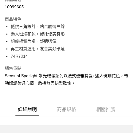
超商取貨付款
10099605
LINE Pay
商品特色
Apple Pay
低腰三角設計，貼合腰臀曲線
迷人斑斕花色，襯托優美身形
街口支付
親膚棉質內襯，舒適透氣
悠遊付
再生材質運用，友善美好環境
74R7014
大哥付你分期
相關說明
銷售重點
【大哥付你分期使用說明】
Sensual Spotlight 聚光璀璨系列以法式優雅剪裁+迷人斑斕花色，帶
AFTEE先享後付
1.本服務由台灣大哥大提供，台灣大哥大用戶可立即使用無須另外申請。
2.付款方式選擇「大哥付你分期」，訂單成立後會自動跳轉到大哥付的交易
動燦爛美好心情，散播無盡快樂歡愉。
相關說明
流程，驗證手機門號後，選擇欲分期的期數、繳款截止日，確認付款後即完
【關於「AFTEE先享後付」】
成交易。
ATM付款
AFTEE先享後付是「在收到商品之後才付款」的支付方式。 讓您購物簡單
3.實際核准額度、可分期數及費用金額請依後續交易確認頁面所載為準。
便利好安心！
4.訂單成立30分鐘內，如未前往確認交易或遇審核未通過，訂單將自動取
１．簡單：不需註冊會員、不需綁卡、不需儲值。
運送方式
詳細說明
商品規格
相關推薦
消。如遇「轉專審核」未通過狀況，表示未達大哥付你分期系統評分，恕無
２．便利：只要手機號碼，簡訊認證，即可結帳。
法說明評估內容。
３．安心：先確認商品／服務後，再付款。
全家取貨付款
【繳款方式說明】
1.分期款項不併入電信帳單，「大哥付你分期」於每月結算日後寄送繳費提
每筆NT$45，滿NT$2,000(含以上)免運費
【「AFTEE先享後付」結帳流程】
醒簡訊。